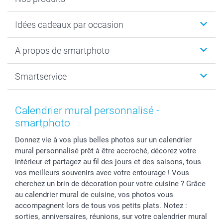
Cadeaux photo
Idées cadeaux par occasion
Calendrier photo & Agenda photo
Livre photo
Noël
A propos de smartphoto
Tirage photo & agrandissement
Anniversaire
Photo sur toile, Poster & Pêle-mêle
Mariage
A propos de smartphoto
Smartservice
Faire-part & Cartes
Naissance & baptême
Plan du site
MyNameBook
Fin d'études
Conditions générales
Contact
Coques smartphone
Fête des Mères
Droit de rétraction
Aide
Calendrier mural personnalisé -
Stickers & Etiquettes
Fête des Pères
Plaintes
smartbonus
smartphoto
Cadres photo & accessoires déco
Communion
Vie privée
smartfriends
Donnez vie à vos plus belles photos sur un calendrier
Dénicheur d'idées cadeau
Baptême
Gestion des cookies
Livraison
mural personnalisé prêt à être accroché, décorez votre
Toussaint
Tarifs
Modes de paiement
intérieur et partagez au fil des jours et des saisons, tous
Rentrée des classes
Partenariats & Influence
Grandes quantités
vos meilleurs souvenirs avec votre entourage ! Vous
Saint-Valentin
Investisseurs
Statut de ma commande
cherchez un brin de décoration pour votre cuisine ? Grâce
au calendrier mural de cuisine, vos photos vous
Vacances
accompagnent lors de tous vos petits plats. Notez :
sorties, anniversaires, réunions, sur votre calendrier mural