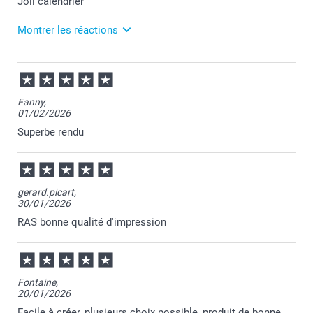
Joli calendrier
son design moderne.
Montrer les réactions
13/05/2026
08:13
Merci pour votre commande Aurélie et je suis ravie
Fanny,
que votre calendrier vous plaise.
01/02/2026
Nous restons à votre écoute et je vous souhaite une
belle journée.
Superbe rendu
Cordialement,
Florence@smartphoto
gerard.picart,
30/01/2026
RAS bonne qualité d'impression
Fontaine,
20/01/2026
Facile à créer, plusieurs choix possible, produit de bonne