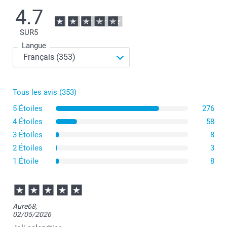
4.7
SUR
5
Langue
Pour un petit calendrier mural étroit, optez pour le
calendrier de cuisine, qui mesure 14 cm de large sur 30
Tous les avis (353)
cm de haut. Il s'agit d'une option compacte et pratique.
5 Étoiles
276
Si vous préférez un format standard, optez pour notre
4 Étoiles
58
calendrier mural A4 qui mesure 21cm de large sur
3 Étoiles
29,7cm de haut.
8
2 Étoiles
3
Pour un grand calendrier mural, choisissez le calendrier
1 Étoile
8
mural A3, disponible en orientation portrait ou paysage,
ou encore en format "pliable", qui une fois suspendu au
mur équivaut à un calendrier mural A2. C'est le plus
grand de nos calendriers muraux, avec ses 29,7cm de
large pour 42cm de haut !
Aure68,
02/05/2026
Le calendrier mural carré de 29cm sur 29cm est très
apprécié également pour ses proportions élégantes et