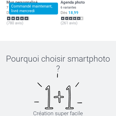
Mug personnalisé
Agenda photo
Commandé maintenant,
7 variantes
6 variantes
livré mercredi
Dès
11,99
Dès
18,99
(780 avis)
(261 avis)
Pourquoi choisir
smartphoto
?
Création super facile