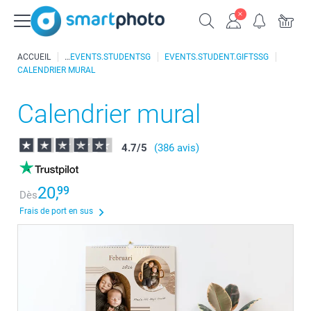
ACCUEIL
EVENTS.STUDENTSG
EVENTS.STUDENT.GIFTSSG
CALENDRIER MURAL
Calendrier mural
4.7
/
5
(386 avis)
20,
99
Dès
Frais de port en sus