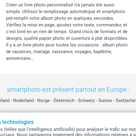
Créer un livre photo personnalisé n’a jamais été aussi
simple. Utilisez le remplissage automatique et smartphoto
pré-remplit votre album photo en quelques secondes.
Vérifiez la mise en page, ajoutez votre texte, commandez, et
c'est livré en un rien de temps. Grand choix de formats et de
designs, qualité papier photo et ouverture à plat disponibles.
Il y a un livre photo pour toutes les occasions : album photo
de vacances, mariage, naissance, voyages, baptême,
anniversaire…
smartphoto est présent partout en Europe :
eland
-
Nederland
-
Norge
-
Österreich
-
Schweiz
-
Suisse
-
Switzerla
es technologies
Tous les prix sont en EURO (€), TVA incluse et hors frais de port.
telles que l'intelligence artificielle) pour analyser le trafic sur n
sociaux. Nous partageons également des informations relatives à vo