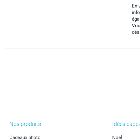
En 
inf
éga
Vou
dés
Nos produits
Idées cade
Cadeaux photo
Noël