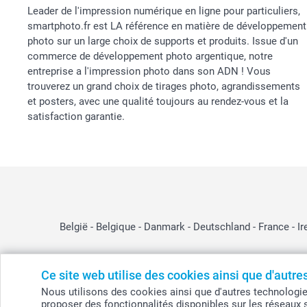
Leader de l'impression numérique en ligne pour particuliers,
smartphoto.fr est LA référence en matière de développement
photo sur un large choix de supports et produits. Issue d'un
commerce de développement photo argentique, notre
entreprise a l'impression photo dans son ADN ! Vous
trouverez un grand choix de tirages photo, agrandissements
et posters, avec une qualité toujours au rendez-vous et la
satisfaction garantie.
België
-
Belgique
-
Danmark
-
Deutschland
-
France
-
Ir
Ce site web utilise des cookies ainsi que d'autr
© smartphoto group. Tous droits réservés
Nous utilisons des cookies ainsi que d'autres technologies (
smartphoto group SA.
proposer des fonctionnalités disponibles sur les réseaux 
Siège social : Kwatrechtsteenweg 160, 9230 Wetteren, Belgique