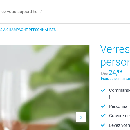
ES À CHAMPAGNE PERSONNALISÉS
Verre
perso
24,
99
Dès
Frais de port en s
Commandé 
!
Personnali
Gravure de
Levez votr