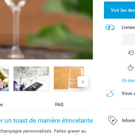
Voir les de
Livrai
En savo
Vous a
ns
FAQ
 un toast de manière étincelante
Inform
 champagne personnalisés. Faites graver au