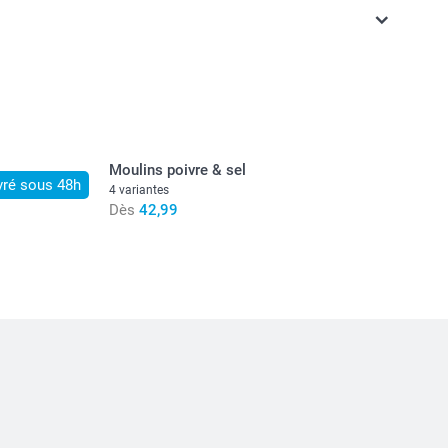
ont en EURO (€), TVA incluse et hors frais de port.
Moulins poivre & sel
vré sous 48h
4 variantes
Dès
42,99