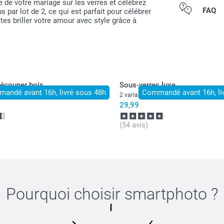
e de votre mariage sur les verres et célébrez
Tous les prix s
FAQ
par lot de 2, ce qui est parfait pour célébrer
es briller votre amour avec style grâce à
découper bois
Sous-verres luxe
andé avant 16h, livré sous 48h
Commandé avant 16h, li
2 variantes
29,99
(54 avis)
Pourquoi choisir
smartphoto
?