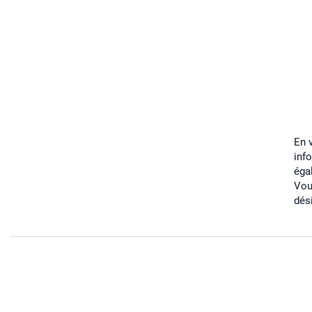
En 
inf
éga
Vou
dés