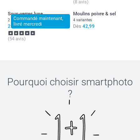
(8 avis)
Sous-verres luxe
Moulins poivre & sel
Commandé maintenant,
2 variantes
4 variantes
livré mercredi
29,99
Dès
42,99
(54 avis)
Pourquoi choisir
smartphoto
?