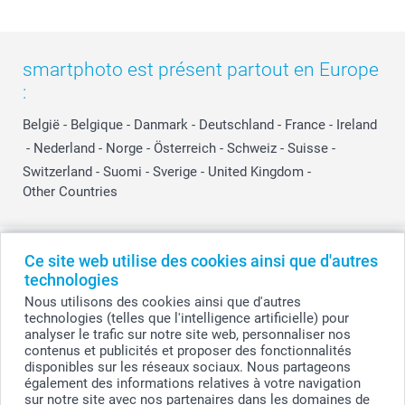
smartphoto est présent partout en Europe
:
België
-
Belgique
-
Danmark
-
Deutschland
-
France
-
Ireland
-
Nederland
-
Norge
-
Österreich
-
Schweiz
-
Suisse
-
Switzerland
-
Suomi
-
Sverige
-
United Kingdom
-
Other Countries
Tous les prix sont en EURO (€), TVA incluse et hors frais de port.
Ce site web utilise des cookies ainsi que d'autres
technologies
Nous utilisons des cookies ainsi que d'autres
technologies (telles que l'intelligence artificielle) pour
© smartphoto group. Tous droits réservés
analyser le trafic sur notre site web, personnaliser nos
smartphoto group SA.
Siège social : Kwatrechtsteenweg 160, 9230 Wetteren, Belgique
contenus et publicités et proposer des fonctionnalités
Numéro de TVA BE 0405.706.755
disponibles sur les réseaux sociaux. Nous partageons
Numéro d'entreprise 0405.706.755.
également des informations relatives à votre navigation
Coordonnées bancaires: IBAN BE71 2850 2711 5569 - BIC: GEBABEBB
sur notre site avec nos partenaires dans les domaines de