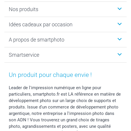
Nos produits
Cadeaux photo
Idées cadeaux par occasion
Calendrier photo & Agenda photo
Livre photo
Noël
A propos de smartphoto
Tirage photo & agrandissement
Anniversaire
Photo sur toile, Poster & Pêle-mêle
Mariage
A propos de smartphoto
Smartservice
Faire-part & Cartes
Naissance & baptême
Plan du site
MyNameBook
Fin d'études
Conditions générales
Contact
Coques smartphone
Fête des Mères
Droit de rétraction
Aide
Un produit pour chaque envie !
Stickers & Etiquettes
Fête des Pères
Plaintes
smartbonus
Cadres photo & accessoires déco
Communion
Vie privée
smartfriends
Leader de l'impression numérique en ligne pour
particuliers, smartphoto.fr est LA référence en matière de
Dénicheur d'idées cadeau
Baptême
Gestion des cookies
Livraison
développement photo sur un large choix de supports et
Toussaint
Tarifs
Modes de paiement
produits. Issue d'un commerce de développement photo
Rentrée des classes
Partenariats & Influence
Grandes quantités
argentique, notre entreprise a l'impression photo dans
Saint-Valentin
Investisseurs
Statut de ma commande
son ADN ! Vous trouverez un grand choix de tirages
Vacances
photo, agrandissements et posters, avec une qualité