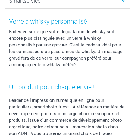
Smartservice
Faire-part & Cartes
Naissance & baptême
Plan du site
MyNameBook
Fin d'études
Conditions générales
Contact
Coques smartphone
Fête des Mères
Droit de rétraction
Aide
Verre à whisky personnalisé
Stickers & Etiquettes
Fête des Pères
Plaintes
smartbonus
Faites en sorte que votre dégustation de whisky soit
Cadres photo & accessoires déco
Communion
Vie privée
smartfriends
encore plus distinguée avec un verre à whisky
Dénicheur d'idées cadeau
Baptême
Gestion des cookies
Livraison
personnalisé par une gravure. C'est le cadeau idéal pour
Toussaint
Tarifs
Modes de paiement
les connaisseurs ou passionnés de whisky. Un message
Rentrée des classes
Partenariats & Influence
Grandes quantités
gravé fera de ce verre leur compagnon préféré pour
accompagner leur whisky préféré.
Saint-Valentin
Investisseurs
Statut de ma commande
Vacances
Un produit pour chaque envie !
Leader de l'impression numérique en ligne pour
particuliers, smartphoto.fr est LA référence en matière de
développement photo sur un large choix de supports et
produits. Issue d'un commerce de développement photo
argentique, notre entreprise a l'impression photo dans
son ADN ! Vous trouverez un grand choix de tirages