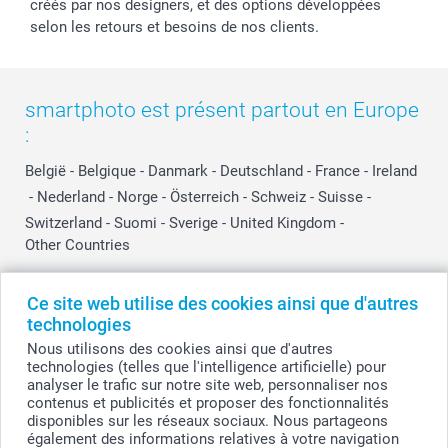
créés par nos designers, et des options développées
selon les retours et besoins de nos clients.
smartphoto est présent partout en Europe
:
België
-
Belgique
-
Danmark
-
Deutschland
-
France
-
Ireland
-
Nederland
-
Norge
-
Österreich
-
Schweiz
-
Suisse
-
Switzerland
-
Suomi
-
Sverige
-
United Kingdom
-
Other Countries
Ce site web utilise des cookies ainsi que d'autres
Tous les prix sont en EURO (€), TVA incluse et hors frais de port.
technologies
Nous utilisons des cookies ainsi que d'autres
technologies (telles que l'intelligence artificielle) pour
analyser le trafic sur notre site web, personnaliser nos
© smartphoto group. Tous droits réservés
contenus et publicités et proposer des fonctionnalités
smartphoto group SA.
Siège social : Kwatrechtsteenweg 160, 9230 Wetteren, Belgique
disponibles sur les réseaux sociaux. Nous partageons
Numéro de TVA BE 0405.706.755
également des informations relatives à votre navigation
Numéro d'entreprise 0405.706.755.