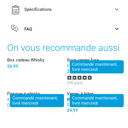
Spécifications
FAQ
On vous recommande aussi
Box cadeau Whisky
Sous-verres luxe
Commandé maintenant,
56,99
2 variantes
livré mercredi
29,99
(54 avis)
Flasque à whisky
Verres à bière
Commandé maintenant,
Commandé maintenant,
personnalisés
2 variantes
livré mercredi
livré mercredi
Dès
24,99
2 variantes
24,99