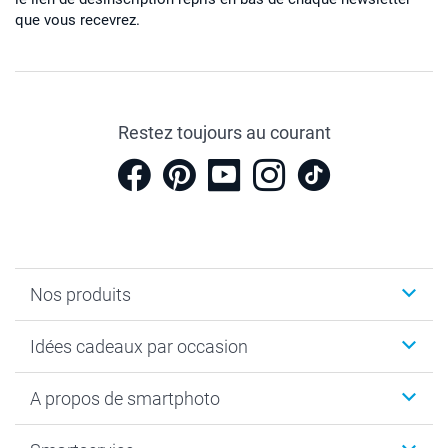
que vous recevrez.
Restez toujours au courant
Nos produits
Cadeaux photo
Idées cadeaux par occasion
Calendrier photo & Agenda photo
Livre photo
Noël
A propos de smartphoto
Tirage photo & agrandissement
Anniversaire
Photo sur toile, Poster & Pêle-mêle
Mariage
A propos de smartphoto