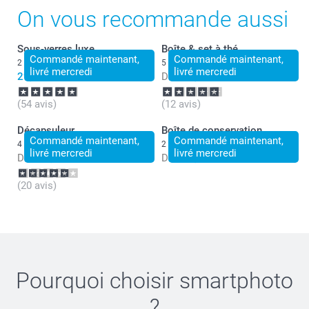
On vous recommande aussi
Sous-verres luxe
Boîte & set à thé
Commandé maintenant,
Commandé maintenant,
2 variantes
5 variantes
livré mercredi
livré mercredi
29,99
Dès
27,99
(54 avis)
(12 avis)
Décapsuleur
Boîte de conservation
Commandé maintenant,
Commandé maintenant,
4 variantes
2 variantes
livré mercredi
livré mercredi
Dès
14,99
Dès
27,99
(20 avis)
Pourquoi choisir
smartphoto
?