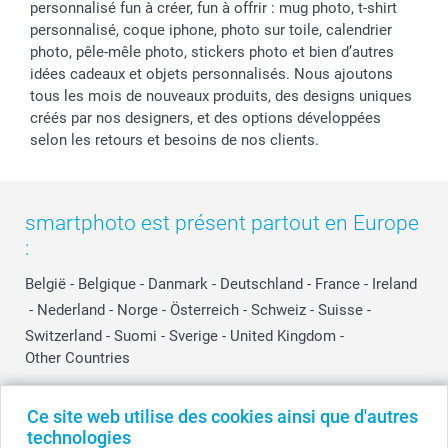
personnalisé fun à créer, fun à offrir : mug photo, t-shirt
personnalisé, coque iphone, photo sur toile, calendrier
photo, pêle-mêle photo, stickers photo et bien d’autres
idées cadeaux et objets personnalisés. Nous ajoutons
tous les mois de nouveaux produits, des designs uniques
créés par nos designers, et des options développées
selon les retours et besoins de nos clients.
smartphoto est présent partout en Europe
:
België
-
Belgique
-
Danmark
-
Deutschland
-
France
-
Ireland
-
Nederland
-
Norge
-
Österreich
-
Schweiz
-
Suisse
-
Switzerland
-
Suomi
-
Sverige
-
United Kingdom
-
Other Countries
Ce site web utilise des cookies ainsi que d'autres
Tous les prix sont en EURO (€), TVA incluse et hors frais de port.
technologies