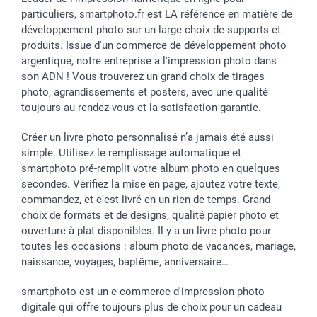
particuliers, smartphoto.fr est LA référence en matière de
Dénicheur d'idées cadeau
Baptême
Gestion des cookies
Livraison
développement photo sur un large choix de supports et
Toussaint
Tarifs
Modes de paiement
produits. Issue d'un commerce de développement photo
Rentrée des classes
Partenariats & Influence
Grandes quantités
argentique, notre entreprise a l'impression photo dans
Saint-Valentin
Investisseurs
Statut de ma commande
son ADN ! Vous trouverez un grand choix de tirages
Vacances
photo, agrandissements et posters, avec une qualité
toujours au rendez-vous et la satisfaction garantie.
Créer un livre photo personnalisé n’a jamais été aussi
simple. Utilisez le remplissage automatique et
smartphoto pré-remplit votre album photo en quelques
secondes. Vérifiez la mise en page, ajoutez votre texte,
commandez, et c'est livré en un rien de temps. Grand
choix de formats et de designs, qualité papier photo et
ouverture à plat disponibles. Il y a un livre photo pour
toutes les occasions : album photo de vacances, mariage,
naissance, voyages, baptême, anniversaire…
smartphoto est un e-commerce d'impression photo
digitale qui offre toujours plus de choix pour un cadeau