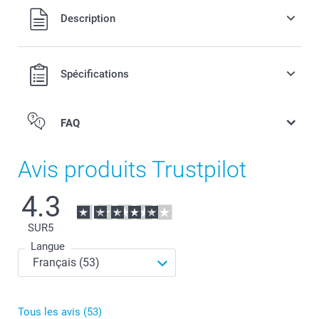
Tous les prix sont en EURO (€), TVA incluse et hors frais de
Description
port.
Spécifications
FAQ
Avis produits Trustpilot
4.3
SUR
5
Langue
Tous les avis (53)