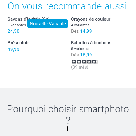
On vous recommande aussi
Savons d'invités (6x)
Crayons de couleur
Nouvelle Variante
3 variantes
4 variantes
24,50
Dès
14,99
Présentoir
Ballotins à bonbons
49,99
8 variantes
Dès
16,99
(39 avis)
Pourquoi choisir
smartphoto
Conseil :
?