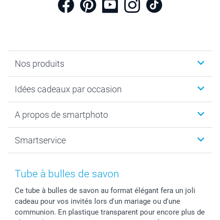
Nos produits
Cadeaux photo
Idées cadeaux par occasion
Calendrier photo & Agenda photo
Livre photo
Noël
A propos de smartphoto
Tirage photo & agrandissement
Anniversaire
Photo sur toile, Poster & Pêle-mêle
Mariage
A propos de smartphoto
Smartservice
Faire-part & Cartes
Naissance & baptême
Plan du site
MyNameBook
Fin d'études
Conditions générales
Contact
Coques smartphone
Fête des Mères
Droit de rétraction
Aide
Tube à bulles de savon
Stickers & Etiquettes
Fête des Pères
Plaintes
smartbonus
Ce tube à bulles de savon au format élégant fera un joli
Cadres photo & accessoires déco
Communion
Vie privée
smartfriends
cadeau pour vos invités lors d'un mariage ou d'une
Dénicheur d'idées cadeau
Baptême
Gestion des cookies
Livraison
communion. En plastique transparent pour encore plus de