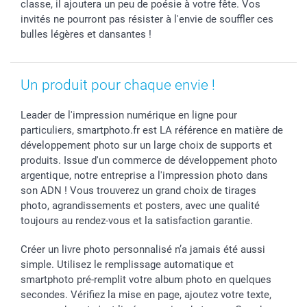
Toussaint
Tarifs
Modes de paiement
classe, il ajoutera un peu de poésie à votre fête. Vos
Rentrée des classes
Partenariats & Influence
Grandes quantités
invités ne pourront pas résister à l'envie de souffler ces
bulles légères et dansantes !
Saint-Valentin
Investisseurs
Statut de ma commande
Vacances
Un produit pour chaque envie !
Leader de l'impression numérique en ligne pour
particuliers, smartphoto.fr est LA référence en matière de
développement photo sur un large choix de supports et
produits. Issue d'un commerce de développement photo
argentique, notre entreprise a l'impression photo dans
son ADN ! Vous trouverez un grand choix de tirages
photo, agrandissements et posters, avec une qualité
toujours au rendez-vous et la satisfaction garantie.
Créer un livre photo personnalisé n’a jamais été aussi
simple. Utilisez le remplissage automatique et
smartphoto pré-remplit votre album photo en quelques
secondes. Vérifiez la mise en page, ajoutez votre texte,