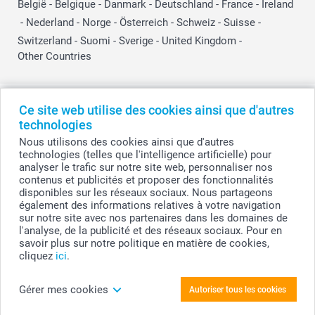
België
-
Belgique
-
Danmark
-
Deutschland
-
France
-
Ireland
-
Nederland
-
Norge
-
Österreich
-
Schweiz
-
Suisse
-
Switzerland
-
Suomi
-
Sverige
-
United Kingdom
-
Other Countries
Tous les prix sont en EURO (€), TVA incluse et hors frais de port.
Ce site web utilise des cookies ainsi que d'autres
technologies
Nous utilisons des cookies ainsi que d'autres
technologies (telles que l'intelligence artificielle) pour
© smartphoto group. Tous droits réservés
analyser le trafic sur notre site web, personnaliser nos
smartphoto group SA.
Siège social : Kwatrechtsteenweg 160, 9230 Wetteren, Belgique
contenus et publicités et proposer des fonctionnalités
Numéro de TVA BE 0405.706.755
disponibles sur les réseaux sociaux. Nous partageons
Numéro d'entreprise 0405.706.755.
également des informations relatives à votre navigation
Coordonnées bancaires: IBAN BE71 2850 2711 5569 - BIC: GEBABEBB
sur notre site avec nos partenaires dans les domaines de
l'analyse, de la publicité et des réseaux sociaux. Pour en
savoir plus sur notre politique en matière de cookies,
cliquez
ici
.
Personnalisez votre Tube à bulles blanc - Lot de
12
Gérer mes cookies
Autoriser tous les cookies