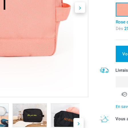
Rose 
Dès
2
Vo
Livrai
En savo
Vous a