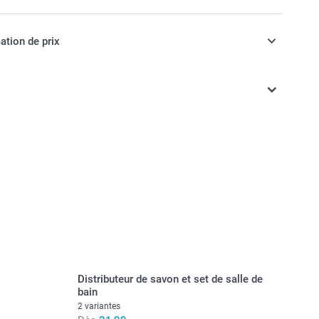
ation de prix
ont en EURO (€), TVA incluse et hors frais de port.
Distributeur de savon et set de salle de
bain
2 variantes