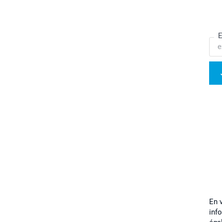
E
En 
inf