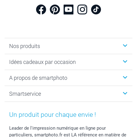
Nos produits
Cadeaux photo
Idées cadeaux par occasion
Calendrier photo & Agenda photo
Livre photo
Noël
A propos de smartphoto
Tirage photo & agrandissement
Anniversaire
Photo sur toile, Poster & Pêle-mêle
Mariage
A propos de smartphoto
Smartservice
Faire-part & Cartes
Naissance & baptême
Plan du site
MyNameBook
Fin d'études
Conditions générales
Contact
Coques smartphone
Fête des Mères
Droit de rétraction
Aide
Un produit pour chaque envie !
Stickers & Etiquettes
Fête des Pères
Plaintes
smartbonus
Cadres photo & accessoires déco
Communion
Vie privée
smartfriends
Leader de l'impression numérique en ligne pour
particuliers, smartphoto.fr est LA référence en matière de
Dénicheur d'idées cadeau
Baptême
Gestion des cookies
Livraison