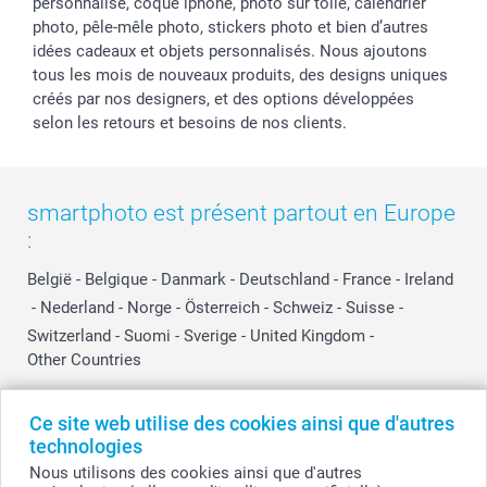
personnalisé, coque iphone, photo sur toile, calendrier
photo, pêle-mêle photo, stickers photo et bien d’autres
idées cadeaux et objets personnalisés. Nous ajoutons
tous les mois de nouveaux produits, des designs uniques
créés par nos designers, et des options développées
selon les retours et besoins de nos clients.
smartphoto est présent partout en Europe
:
België
-
Belgique
-
Danmark
-
Deutschland
-
France
-
Ireland
-
Nederland
-
Norge
-
Österreich
-
Schweiz
-
Suisse
-
Switzerland
-
Suomi
-
Sverige
-
United Kingdom
-
Other Countries
Ce site web utilise des cookies ainsi que d'autres
Tous les prix sont en EURO (€), TVA incluse et hors frais de port.
technologies
Nous utilisons des cookies ainsi que d'autres