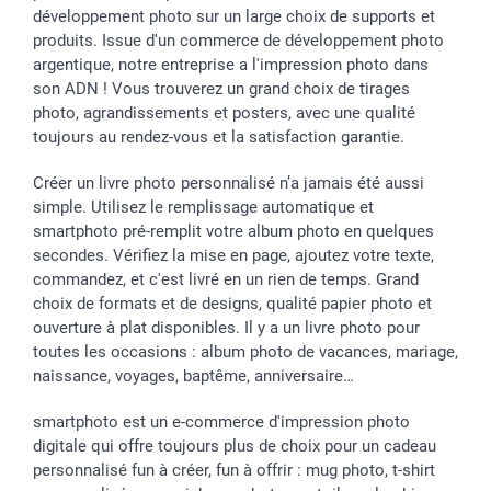
développement photo sur un large choix de supports et
Toussaint
Tarifs
Modes de paiement
produits. Issue d'un commerce de développement photo
Rentrée des classes
Partenariats & Influence
Grandes quantités
argentique, notre entreprise a l'impression photo dans
Saint-Valentin
Investisseurs
Statut de ma commande
son ADN ! Vous trouverez un grand choix de tirages
Vacances
photo, agrandissements et posters, avec une qualité
toujours au rendez-vous et la satisfaction garantie.
Créer un livre photo personnalisé n’a jamais été aussi
simple. Utilisez le remplissage automatique et
smartphoto pré-remplit votre album photo en quelques
secondes. Vérifiez la mise en page, ajoutez votre texte,
commandez, et c'est livré en un rien de temps. Grand
choix de formats et de designs, qualité papier photo et
ouverture à plat disponibles. Il y a un livre photo pour
toutes les occasions : album photo de vacances, mariage,
naissance, voyages, baptême, anniversaire…
smartphoto est un e-commerce d'impression photo
digitale qui offre toujours plus de choix pour un cadeau
personnalisé fun à créer, fun à offrir : mug photo, t-shirt