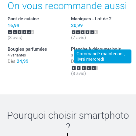
On vous recommande aussi
Gant de cuisine
Maniques - Lot de 2
16,99
20,99
(8 avis)
(7 avis)
Bougies parfumées
Planche à découper bois
Commandé maintenant,
4 variantes
3 variantes
livré mercredi
Dès
24,99
Dès
24,99
(8 avis)
Pourquoi choisir
smartphoto
?