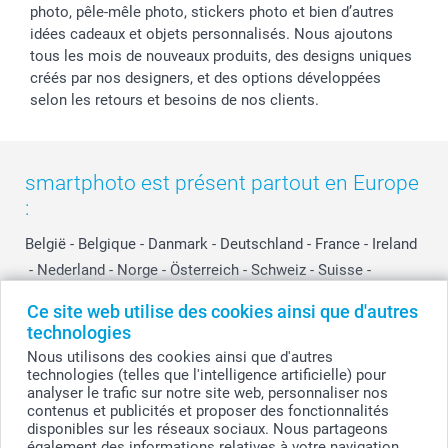
photo, pêle-mêle photo, stickers photo et bien d’autres
idées cadeaux et objets personnalisés. Nous ajoutons
tous les mois de nouveaux produits, des designs uniques
créés par nos designers, et des options développées
selon les retours et besoins de nos clients.
smartphoto est présent partout en Europe
:
België
-
Belgique
-
Danmark
-
Deutschland
-
France
-
Ireland
-
Nederland
-
Norge
-
Österreich
-
Schweiz
-
Suisse
-
Switzerland
-
Suomi
-
Sverige
-
United Kingdom
-
Ce site web utilise des cookies ainsi que d'autres
Other Countries
technologies
Nous utilisons des cookies ainsi que d'autres
technologies (telles que l'intelligence artificielle) pour
Tous les prix sont en EURO (€), TVA incluse et hors frais de port.
analyser le trafic sur notre site web, personnaliser nos
contenus et publicités et proposer des fonctionnalités
disponibles sur les réseaux sociaux. Nous partageons
également des informations relatives à votre navigation