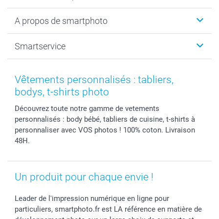
Livre photo
Noël
A propos de smartphoto
Tirage photo & agrandissement
Anniversaire
Photo sur toile, Poster & Pêle-mêle
Mariage
A propos de smartphoto
Smartservice
Faire-part & Cartes
Naissance & baptême
Plan du site
MyNameBook
Fin d'études
Conditions générales
Contact
Coques smartphone
Fête des Mères
Droit de rétraction
Aide
Vêtements personnalisés : tabliers,
Stickers & Etiquettes
Fête des Pères
Plaintes
smartbonus
bodys, t-shirts photo
Cadres photo & accessoires déco
Communion
Vie privée
smartfriends
Découvrez toute notre gamme de vetements
Dénicheur d'idées cadeau
Baptême
Gestion des cookies
Livraison
personnalisés : body bébé, tabliers de cuisine, t-shirts à
Toussaint
Tarifs
Modes de paiement
personnaliser avec VOS photos ! 100% coton. Livraison
Rentrée des classes
Partenariats & Influence
Grandes quantités
48H.
Saint-Valentin
Investisseurs
Statut de ma commande
Vacances
Un produit pour chaque envie !
Leader de l'impression numérique en ligne pour
particuliers, smartphoto.fr est LA référence en matière de