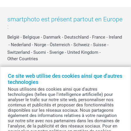
smartphoto est présent partout en Europe
:
België
-
Belgique
-
Danmark
-
Deutschland
-
France
-
Ireland
-
Nederland
-
Norge
-
Österreich
-
Schweiz
-
Suisse
-
Switzerland
-
Suomi
-
Sverige
-
United Kingdom
-
Other Countries
Ce site web utilise des cookies ainsi que d'autres
Tous les prix sont en EURO (€), TVA incluse et hors frais de port.
technologies
Nous utilisons des cookies ainsi que d'autres
technologies (telles que l'intelligence artificielle) pour
analyser le trafic sur notre site web, personnaliser nos
© smartphoto group. Tous droits réservés
contenus et publicités et proposer des fonctionnalités
smartphoto group SA.
Siège social : Kwatrechtsteenweg 160, 9230 Wetteren, Belgique
disponibles sur les réseaux sociaux. Nous partageons
Numéro de TVA BE 0405.706.755
également des informations relatives à votre navigation
Numéro d'entreprise 0405.706.755.
sur notre site avec nos partenaires dans les domaines de
Coordonnées bancaires: IBAN BE71 2850 2711 5569 - BIC: GEBABEBB
l'analyse, de la publicité et des réseaux sociaux. Pour en