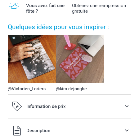
Vous avez fait une
Obtenez une réimpression
fôte ?
gratuite
Quelques idées pour vous inspirer :
@Victorien_Loriers
@kim.dejonghe
Information de prix
Tous les prix sont en EURO (€), TVA incluse et hors frais de
Description
port.