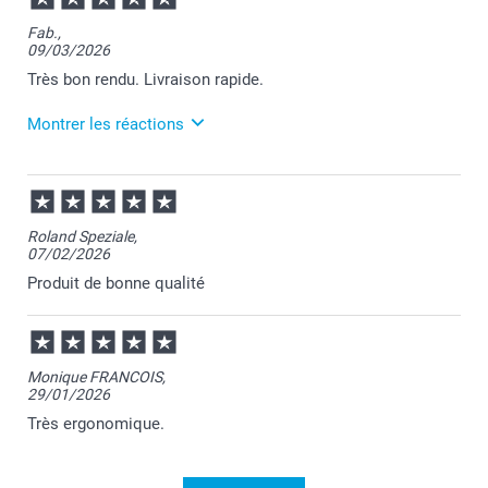
Bonjour Alina,
Fab.,
09/03/2026
Merci pour votre commande et je suis contente
d'apprendre votre satisfaction.
Très bon rendu. Livraison rapide.
Nous restons à votre écoute et je vous souhaite une
belle journée.
Montrer les réactions
Cordialement,
Florence@smartphoto
10/03/2026
10:26
Bonjour Fabrice,
Roland Speziale,
07/02/2026
Je vous remercie pour votre commande et pour
votre appréciation positive.
Produit de bonne qualité
Au plaisir de vous retrouver sur Smartphoto.
Passez une belle journée.
Cordialement,
Florence@smartphoto
Monique FRANCOIS,
29/01/2026
Très ergonomique.