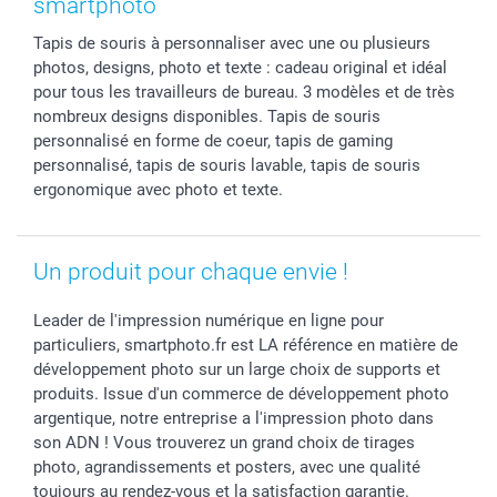
smartphoto
Cadres photo & accessoires déco
Communion
Vie privée
smartfriends
Tapis de souris à personnaliser avec une ou plusieurs
Dénicheur d'idées cadeau
Baptême
Gestion des cookies
Livraison
photos, designs, photo et texte : cadeau original et idéal
Toussaint
Tarifs
Modes de paiement
pour tous les travailleurs de bureau. 3 modèles et de très
Rentrée des classes
Partenariats & Influence
Grandes quantités
nombreux designs disponibles. Tapis de souris
Saint-Valentin
Investisseurs
Statut de ma commande
personnalisé en forme de coeur, tapis de gaming
personnalisé, tapis de souris lavable, tapis de souris
Vacances
ergonomique avec photo et texte.
Un produit pour chaque envie !
Leader de l'impression numérique en ligne pour
particuliers, smartphoto.fr est LA référence en matière de
développement photo sur un large choix de supports et
produits. Issue d'un commerce de développement photo
argentique, notre entreprise a l'impression photo dans
son ADN ! Vous trouverez un grand choix de tirages
photo, agrandissements et posters, avec une qualité
toujours au rendez-vous et la satisfaction garantie.