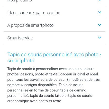
Cadeaux photo
Idées cadeaux par occasion
Calendrier photo & Agenda photo
Livre photo
Noël
A propos de smartphoto
Tirage photo & agrandissement
Anniversaire
Photo sur toile, Poster & Pêle-mêle
Mariage
A propos de smartphoto
Smartservice
Faire-part & Cartes
Naissance & baptême
Plan du site
MyNameBook
Fin d'études
Conditions générales
Contact
Coques smartphone
Fête des Mères
Droit de rétraction
Aide
Tapis de souris personnalisé avec photo -
Stickers & Etiquettes
Fête des Pères
Plaintes
smartbonus
smartphoto
Cadres photo & accessoires déco
Communion
Vie privée
smartfriends
Tapis de souris à personnaliser avec une ou plusieurs
Dénicheur d'idées cadeau
Baptême
Gestion des cookies
Livraison
photos, designs, photo et texte : cadeau original et idéal
Toussaint
Tarifs
Modes de paiement
pour tous les travailleurs de bureau. 3 modèles et de très
Rentrée des classes
Partenariats & Influence
Grandes quantités
nombreux designs disponibles. Tapis de souris
Saint-Valentin
Investisseurs
Statut de ma commande
personnalisé en forme de coeur, tapis de gaming
personnalisé, tapis de souris lavable, tapis de souris
Vacances
ergonomique avec photo et texte.