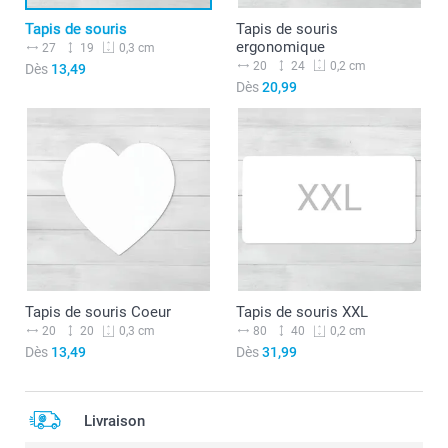
Tapis de souris
Tapis de souris
ergonomique
27
19
0,3 cm
20
24
0,2 cm
Dès
13,49
Dès
20,99
Tapis de souris Coeur
Tapis de souris XXL
20
20
80
40
0,3 cm
0,2 cm
Dès
13,49
Dès
31,99
Livraison