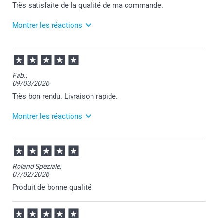
Très satisfaite de la qualité de ma commande.
Montrer les réactions
07/07/2026
11:38
Bonjour Alina,
Fab.,
09/03/2026
Merci pour votre commande et je suis contente
d'apprendre votre satisfaction.
Très bon rendu. Livraison rapide.
Nous restons à votre écoute et je vous souhaite une
belle journée.
Montrer les réactions
Cordialement,
Florence@smartphoto
10/03/2026
10:26
Bonjour Fabrice,
Roland Speziale,
07/02/2026
Je vous remercie pour votre commande et pour
votre appréciation positive.
Produit de bonne qualité
Au plaisir de vous retrouver sur Smartphoto.
Passez une belle journée.
Cordialement,