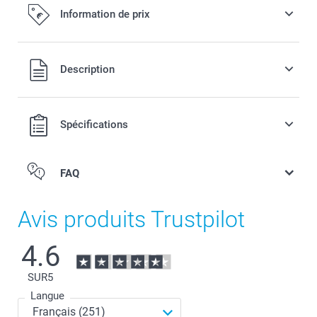
Information de prix
Tous les prix sont en EURO (€), TVA incluse et hors frais de
Description
port.
Spécifications
FAQ
Avis produits Trustpilot
4.6
SUR
5
Langue