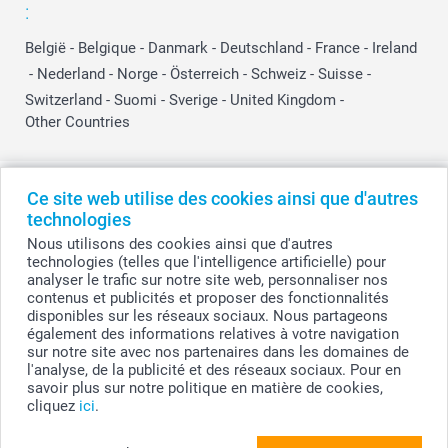
:
België
-
Belgique
-
Danmark
-
Deutschland
-
France
-
Ireland
-
Nederland
-
Norge
-
Österreich
-
Schweiz
-
Suisse
-
Switzerland
-
Suomi
-
Sverige
-
United Kingdom
-
Other Countries
Tous les prix sont en EURO (€), TVA incluse et hors frais de port.
Ce site web utilise des cookies ainsi que d'autres
technologies
Nous utilisons des cookies ainsi que d'autres
technologies (telles que l'intelligence artificielle) pour
© smartphoto group. Tous droits réservés
analyser le trafic sur notre site web, personnaliser nos
smartphoto group SA.
Siège social : Kwatrechtsteenweg 160, 9230 Wetteren, Belgique
contenus et publicités et proposer des fonctionnalités
Numéro de TVA BE 0405.706.755
disponibles sur les réseaux sociaux. Nous partageons
Numéro d'entreprise 0405.706.755.
également des informations relatives à votre navigation
Coordonnées bancaires: IBAN BE71 2850 2711 5569 - BIC: GEBABEBB
sur notre site avec nos partenaires dans les domaines de
l'analyse, de la publicité et des réseaux sociaux. Pour en
savoir plus sur notre politique en matière de cookies,
cliquez
ici
.
Personnalisez votre Set de 2 tabliers enfant &
adulte