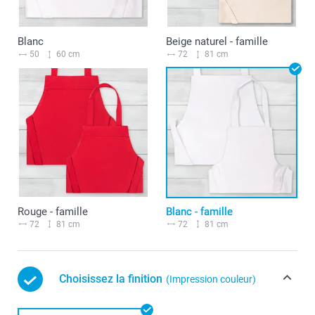
Blanc
Beige naturel - famille
50
60 cm
72
81 cm
Rouge - famille
Blanc - famille
72
81 cm
72
81 cm
Choisissez la finition
(Impression couleur)