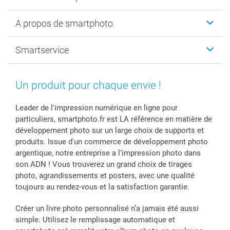
Calendrier photo & Agenda photo
Livre photo
Noël
A propos de smartphoto
Tirage photo & agrandissement
Anniversaire
Photo sur toile, Poster & Pêle-mêle
Mariage
A propos de smartphoto
Smartservice
Faire-part & Cartes
Naissance & baptême
Plan du site
MyNameBook
Fin d'études
Conditions générales
Contact
Coques smartphone
Fête des Mères
Droit de rétraction
Aide
Un produit pour chaque envie !
Stickers & Etiquettes
Fête des Pères
Plaintes
smartbonus
Cadres photo & accessoires déco
Communion
Vie privée
smartfriends
Leader de l'impression numérique en ligne pour
particuliers, smartphoto.fr est LA référence en matière de
Dénicheur d'idées cadeau
Baptême
Gestion des cookies
Livraison
développement photo sur un large choix de supports et
Toussaint
Tarifs
Modes de paiement
produits. Issue d'un commerce de développement photo
Rentrée des classes
Partenariats & Influence
Grandes quantités
argentique, notre entreprise a l'impression photo dans
Saint-Valentin
Investisseurs
Statut de ma commande
son ADN ! Vous trouverez un grand choix de tirages
Vacances
photo, agrandissements et posters, avec une qualité
toujours au rendez-vous et la satisfaction garantie.
Créer un livre photo personnalisé n’a jamais été aussi
simple. Utilisez le remplissage automatique et