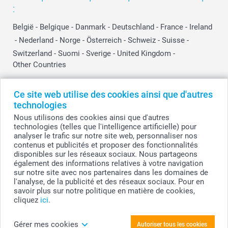
:
België
-
Belgique
-
Danmark
-
Deutschland
-
France
-
Ireland
-
Nederland
-
Norge
-
Österreich
-
Schweiz
-
Suisse
-
Switzerland
-
Suomi
-
Sverige
-
United Kingdom
-
Other Countries
Ce site web utilise des cookies ainsi que d'autres
Tous les prix sont en EURO (€), TVA incluse et hors frais de port.
technologies
Nous utilisons des cookies ainsi que d'autres
technologies (telles que l'intelligence artificielle) pour
analyser le trafic sur notre site web, personnaliser nos
© smartphoto group. Tous droits réservés
contenus et publicités et proposer des fonctionnalités
smartphoto group SA.
Siège social : Kwatrechtsteenweg 160, 9230 Wetteren, Belgique
disponibles sur les réseaux sociaux. Nous partageons
Numéro de TVA BE 0405.706.755
également des informations relatives à votre navigation
Numéro d'entreprise 0405.706.755.
sur notre site avec nos partenaires dans les domaines de
Coordonnées bancaires: IBAN BE71 2850 2711 5569 - BIC: GEBABEBB
l'analyse, de la publicité et des réseaux sociaux. Pour en
savoir plus sur notre politique en matière de cookies,
cliquez
ici
.
Personnalisez votre T-shirt blanc
Gérer mes cookies
Autoriser tous les cookies