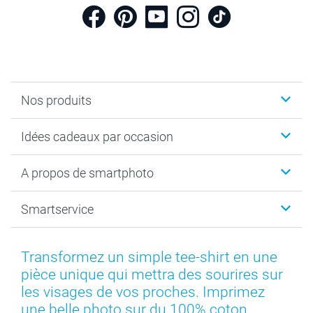
Nos produits
Cadeaux photo
Idées cadeaux par occasion
Calendrier photo & Agenda photo
Livre photo
Noël
A propos de smartphoto
Tirage photo & agrandissement
Anniversaire
Photo sur toile, Poster & Pêle-mêle
Mariage
A propos de smartphoto
Smartservice
Faire-part & Cartes
Naissance & baptême
Plan du site
MyNameBook
Fin d'études
Conditions générales
Contact
Coques smartphone
Fête des Mères
Droit de rétraction
Aide
Transformez un simple tee-shirt en une
Stickers & Etiquettes
Fête des Pères
Plaintes
smartbonus
pièce unique qui mettra des sourires sur
Cadres photo & accessoires déco
Communion
Vie privée
smartfriends
les visages de vos proches. Imprimez
Dénicheur d'idées cadeau
Baptême
Gestion des cookies
Livraison
une belle photo sur du 100% coton