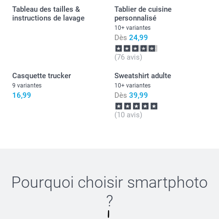
Cordialement,
Tableau des tailles &
Tablier de cuisine
Florence@smartphoto
instructions de lavage
19,5 cm
personnalisé
10+ variantes
XXL
Dès
24,99
77,2 cm
(76 avis)
Casquette trucker
61,5 cm
Sweatshirt adulte
9 variantes
10+ variantes
20 cm
16,99
Dès
39,99
(10 avis)
Pourquoi choisir
smartphoto
?