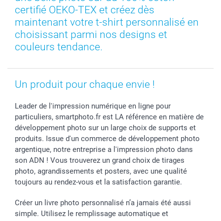
Toussaint
Tarifs
Modes de paiement
certifié OEKO-TEX et créez dès
Rentrée des classes
Partenariats & Influence
Grandes quantités
maintenant votre t-shirt personnalisé en
Saint-Valentin
Investisseurs
Statut de ma commande
choisissant parmi nos designs et
couleurs tendance.
Vacances
Un produit pour chaque envie !
Leader de l'impression numérique en ligne pour
particuliers, smartphoto.fr est LA référence en matière de
développement photo sur un large choix de supports et
produits. Issue d'un commerce de développement photo
argentique, notre entreprise a l'impression photo dans
son ADN ! Vous trouverez un grand choix de tirages
photo, agrandissements et posters, avec une qualité
toujours au rendez-vous et la satisfaction garantie.
Créer un livre photo personnalisé n’a jamais été aussi
simple. Utilisez le remplissage automatique et