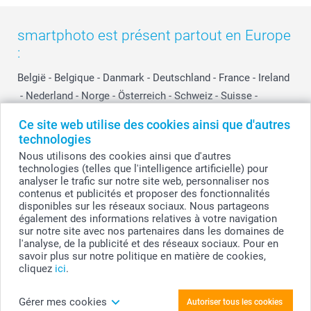
smartphoto est présent partout en Europe
:
België
-
Belgique
-
Danmark
-
Deutschland
-
France
-
Ireland
-
Nederland
-
Norge
-
Österreich
-
Schweiz
-
Suisse
-
Switzerland
-
Suomi
-
Sverige
-
United Kingdom
-
Ce site web utilise des cookies ainsi que d'autres
Other Countries
technologies
Nous utilisons des cookies ainsi que d'autres
technologies (telles que l'intelligence artificielle) pour
Tous les prix sont en EURO (€), TVA incluse et hors frais de port.
analyser le trafic sur notre site web, personnaliser nos
contenus et publicités et proposer des fonctionnalités
disponibles sur les réseaux sociaux. Nous partageons
également des informations relatives à votre navigation
sur notre site avec nos partenaires dans les domaines de
© smartphoto group. Tous droits réservés
smartphoto group SA.
l'analyse, de la publicité et des réseaux sociaux. Pour en
Siège social : Kwatrechtsteenweg 160, 9230 Wetteren, Belgique
savoir plus sur notre politique en matière de cookies,
Numéro de TVA BE 0405.706.755
cliquez
ici
.
Numéro d'entreprise 0405.706.755.
Coordonnées bancaires: IBAN BE71 2850 2711 5569 - BIC: GEBABEBB
Gérer mes cookies
Autoriser tous les cookies