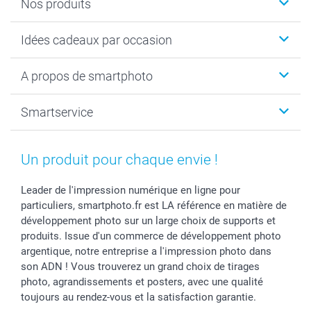
Nos produits
Cadeaux photo
Idées cadeaux par occasion
Calendrier photo & Agenda photo
Livre photo
Noël
A propos de smartphoto
Tirage photo & agrandissement
Anniversaire
Photo sur toile, Poster & Pêle-mêle
Mariage
A propos de smartphoto
Smartservice
Faire-part & Cartes
Naissance & baptême
Plan du site
MyNameBook
Fin d'études
Conditions générales
Contact
Coques smartphone
Fête des Mères
Droit de rétraction
Aide
Un produit pour chaque envie !
Stickers & Etiquettes
Fête des Pères
Plaintes
smartbonus
Cadres photo & accessoires déco
Communion
Vie privée
smartfriends
Leader de l'impression numérique en ligne pour
particuliers, smartphoto.fr est LA référence en matière de
Dénicheur d'idées cadeau
Baptême
Gestion des cookies
Livraison
développement photo sur un large choix de supports et
Toussaint
Tarifs
Modes de paiement
produits. Issue d'un commerce de développement photo
Rentrée des classes
Partenariats & Influence
Grandes quantités
argentique, notre entreprise a l'impression photo dans
Saint-Valentin
Investisseurs
Statut de ma commande
son ADN ! Vous trouverez un grand choix de tirages
Vacances
photo, agrandissements et posters, avec une qualité
toujours au rendez-vous et la satisfaction garantie.