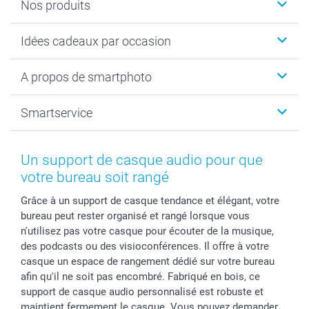
Nos produits
Cadeaux photo
Idées cadeaux par occasion
Calendrier photo & Agenda photo
Livre photo
Noël
A propos de smartphoto
Tirage photo & agrandissement
Anniversaire
Photo sur toile, Poster & Pêle-mêle
Mariage
A propos de smartphoto
Smartservice
Faire-part & Cartes
Naissance & baptême
Plan du site
MyNameBook
Fin d'études
Conditions générales
Contact
Coques smartphone
Fête des Mères
Droit de rétraction
Aide
Un support de casque audio pour que
Stickers & Etiquettes
Fête des Pères
Plaintes
smartbonus
votre bureau soit rangé
Cadres photo & accessoires déco
Communion
Vie privée
smartfriends
Grâce à un support de casque tendance et élégant, votre
Dénicheur d'idées cadeau
Baptême
Gestion des cookies
Livraison
bureau peut rester organisé et rangé lorsque vous
Toussaint
Tarifs
Modes de paiement
n'utilisez pas votre casque pour écouter de la musique,
Rentrée des classes
Partenariats & Influence
Grandes quantités
des podcasts ou des visioconférences. Il offre à votre
Saint-Valentin
Investisseurs
Statut de ma commande
casque un espace de rangement dédié sur votre bureau
afin qu'il ne soit pas encombré. Fabriqué en bois, ce
Vacances
support de casque audio personnalisé est robuste et
maintient fermement le casque. Vous pouvez demander