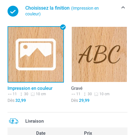
Choisissez la finition
(Impression en
couleur)
Impression en couleur
Gravé
11
30
11
30
10 cm
10 cm
Dès
32,99
Dès
29,99
Livraison
Date
Prix