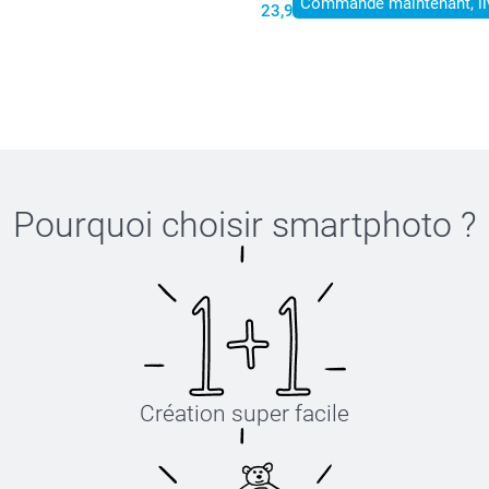
Commandé maintenant, li
23,99
Pourquoi choisir
smartphoto
?
Création super facile