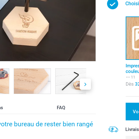
Choisi
Impre
coule
11
Dès
3
ns
FAQ
Vo
otre bureau de rester bien rangé
Livrai