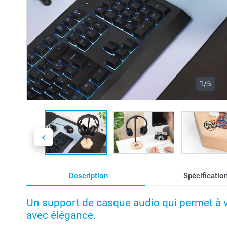
1/5
Description
Spécificatio
Un support de casque audio qui permet à v
avec élégance.