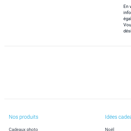
En 
inf
éga
Vou
dés
Nos produits
Idées cade
Cadeaux photo
Noël