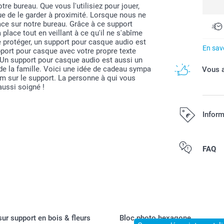
re bureau. Que vous l'utilisiez pour jouer,
ue de le garder à proximité. Lorsque nous ne
place sur notre bureau. Grâce à ce support
place tout en veillant à ce qu'il ne s'abîme
le protéger, un support pour casque audio est
En savo
port pour casque avec votre propre texte
 Un support pour casque audio est aussi un
de la famille. Voici une idée de cadeau sympa
Vous a
m sur le support. La personne à qui vous
aussi soigné !
Inform
Tous les prix s
FAQ
sur support en bois & fleurs
Bloc photo hexagone