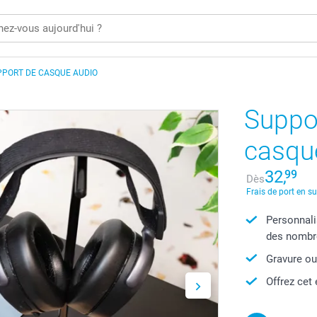
PPORT DE CASQUE AUDIO
Suppo
casqu
32,
99
Dès
Frais de port en s
Personnali
des nombr
Gravure ou
Offrez cet 