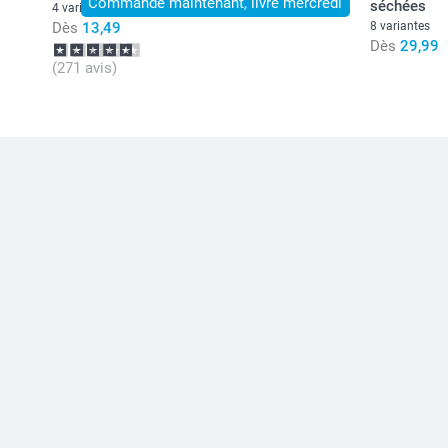
Commandé maintenant, livré mercredi
séchées
4 variantes
Dès
13,49
8 variantes
Dès
29,99
(271 avis)