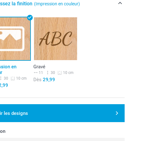
ssez la finition
(Impression en couleur)
ssion en
Gravé
ur
11
30
10 cm
30
10 cm
Dès
29,99
2,99
ir les designs
son