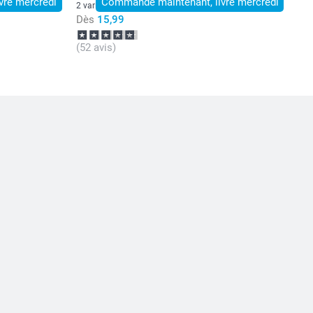
vré mercredi
Commandé maintenant, livré mercredi
2 variantes
Dès
15,99
(52 avis)