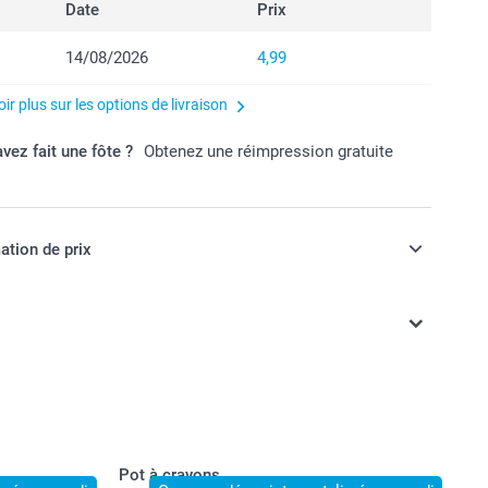
Date
Prix
14/08/2026
4,99
ir plus sur les options de livraison
vez fait une fôte ?
Obtenez une réimpression gratuite
ation de prix
ont en EURO (€), TVA incluse et hors frais de port.
Pot à crayons