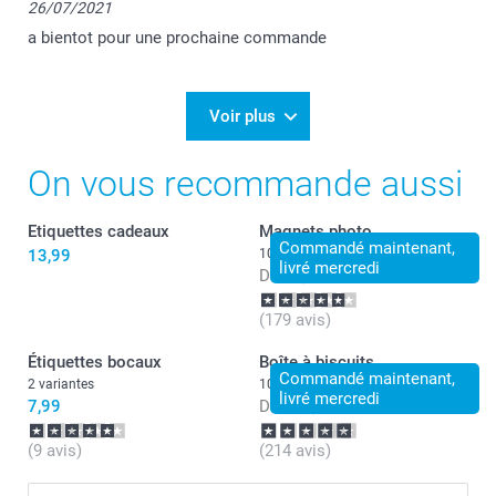
26/07/2021
a bientot pour une prochaine commande
Voir plus
On vous recommande aussi
Etiquettes cadeaux
Magnets photo
Commandé maintenant,
13,99
10+ variantes
livré mercredi
Dès
8,99
(179 avis)
Étiquettes bocaux
Boîte à biscuits
Commandé maintenant,
2 variantes
10 variantes
livré mercredi
7,99
Dès
22,99
(9 avis)
(214 avis)