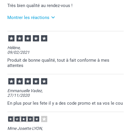
Cordialement,
Très bien qualité au rendez-vous !
Florence@smartphoto
Montrer les réactions
14/03/2024
08:38
Merci pour ce chouette commentaire!
Hélène,
09/02/2021
Je suis ravie de savoir que tout soit conforme à vos
attentes :-)
Produit de bonne qualité, tout à fait conforme à mes
attentes
Je vous souhaite une bonne journée.
Julie@Smartphoto
Emmanuelle Vadez,
27/11/2020
En plus pour les fete il y a des code promo et sa vos le cou
Mme Josette LYON,