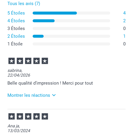
Tous les avis (7)
5 Étoiles
4
4 Étoiles
2
3 Étoiles
0
2 Étoiles
1
1 Étoile
0
sabrina,
22/04/2026
Belle qualité d’impression ! Merci pour tout
Montrer les réactions
29/04/2026
11:09
Merci à vous pour votre commande Sabrina.
Ana ja,
Je suis ravie d'apprendre votre satisfaction.
13/03/2024
Je vous souhaite de passer une bonne journée.