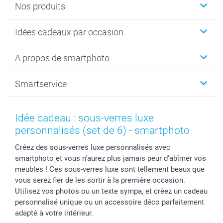
Nos produits
Cadeaux photo
Idées cadeaux par occasion
Calendrier photo & Agenda photo
Livre photo
Noël
A propos de smartphoto
Tirage photo & agrandissement
Anniversaire
Photo sur toile, Poster & Pêle-mêle
Mariage
A propos de smartphoto
Smartservice
Faire-part & Cartes
Naissance & baptême
Plan du site
MyNameBook
Fin d'études
Conditions générales
Contact
Coques smartphone
Fête des Mères
Droit de rétraction
Aide
Idée cadeau : sous-verres luxe
Stickers & Etiquettes
Fête des Pères
Plaintes
smartbonus
personnalisés (set de 6) - smartphoto
Cadres photo & accessoires déco
Communion
Vie privée
smartfriends
Créez des sous-verres luxe personnalisés avec
Dénicheur d'idées cadeau
Baptême
Gestion des cookies
Livraison
smartphoto et vous n'aurez plus jamais peur d'abîmer vos
Toussaint
Tarifs
Modes de paiement
meubles ! Ces sous-verres luxe sont tellement beaux que
Rentrée des classes
Partenariats & Influence
Grandes quantités
vous serez fier de les sortir à la première occasion.
Saint-Valentin
Investisseurs
Statut de ma commande
Utilisez vos photos ou un texte sympa, et créez un cadeau
personnalisé unique ou un accessoire déco parfaitement
Vacances
adapté à votre intérieur.