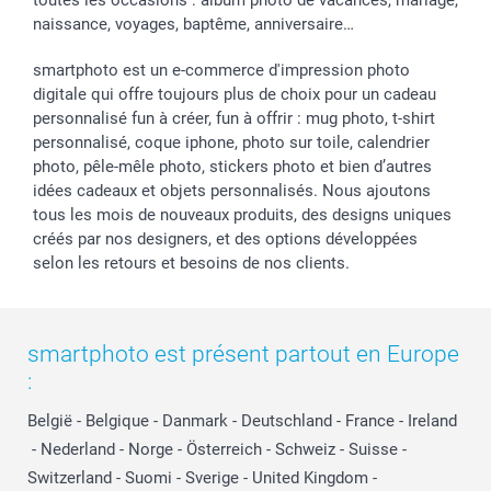
toutes les occasions : album photo de vacances, mariage,
naissance, voyages, baptême, anniversaire…
smartphoto est un e-commerce d'impression photo
digitale qui offre toujours plus de choix pour un cadeau
personnalisé fun à créer, fun à offrir : mug photo, t-shirt
personnalisé, coque iphone, photo sur toile, calendrier
photo, pêle-mêle photo, stickers photo et bien d’autres
idées cadeaux et objets personnalisés. Nous ajoutons
tous les mois de nouveaux produits, des designs uniques
créés par nos designers, et des options développées
selon les retours et besoins de nos clients.
smartphoto est présent partout en Europe
:
België
-
Belgique
-
Danmark
-
Deutschland
-
France
-
Ireland
-
Nederland
-
Norge
-
Österreich
-
Schweiz
-
Suisse
-
Switzerland
-
Suomi
-
Sverige
-
United Kingdom
-