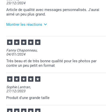
23/12/2024
Article de qualité avec messages personnalisés. J'aurai
aimé un peu plus grand.
Montrer les réactions
04/02/2025
11:57
Bonjour Sabrina,
Fanny Chaponneau,
04/01/2024
Je vous remercie pour votre commande et pour
votre avis, je ne manquerai pas à le transmettre au
Très beau et de très bonne qualité pour les photos par
service concerné.
contre un peu petit en format
Je reste à votre disposition et je vous souhaite une
bonne journée.
Cordialement,
Florence@smartphoto
Sophie Lantran,
27/12/2023
Produit d'une grande taille