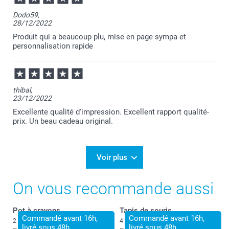
Dodo59,
28/12/2022
Produit qui a beaucoup plu, mise en page sympa et
personnalisation rapide
thibal,
23/12/2022
Excellente qualité d'impression. Excellent rapport qualité-
prix. Un beau cadeau original.
Voir plus
On vous recommande aussi
Pot à crayons
Tapis de souris
Commandé avant 16h,
Commandé avant 16h,
2 variantes
4 variantes
livré sous 48h
livré sous 48h