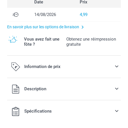
Date
Prix
14/08/2026
4,99
En savoir plus sur les options de livraison
Vous avez fait une
Obtenez une réimpression
fôte ?
gratuite
Information de prix
Tous les prix sont en EURO (€), TVA incluse et hors frais de
Description
port.
Spécifications