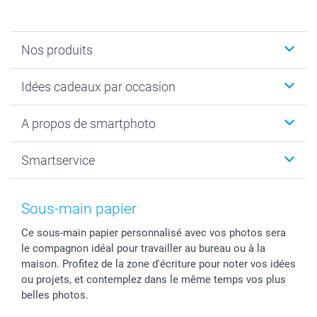
Nos produits
Cadeaux photo
Idées cadeaux par occasion
Calendrier photo & Agenda photo
Livre photo
Noël
A propos de smartphoto
Tirage photo & agrandissement
Anniversaire
Photo sur toile, Poster & Pêle-mêle
Mariage
A propos de smartphoto
Smartservice
Faire-part & Cartes
Naissance & baptême
Plan du site
MyNameBook
Fin d'études
Conditions générales
Contact
Coques smartphone
Fête des Mères
Droit de rétraction
Aide
Sous-main papier
Stickers & Etiquettes
Fête des Pères
Plaintes
smartbonus
Ce sous-main papier personnalisé avec vos photos sera
Cadres photo & accessoires déco
Communion
Vie privée
smartfriends
le compagnon idéal pour travailler au bureau ou à la
Dénicheur d'idées cadeau
Baptême
Gestion des cookies
Livraison
maison. Profitez de la zone d'écriture pour noter vos idées
Toussaint
Tarifs
Modes de paiement
ou projets, et contemplez dans le même temps vos plus
Rentrée des classes
Partenariats & Influence
Grandes quantités
belles photos.
Saint-Valentin
Investisseurs
Statut de ma commande