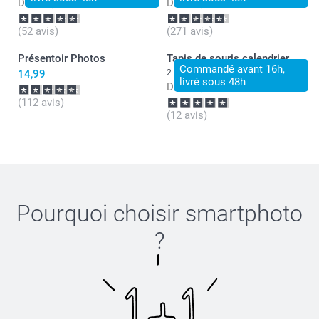
Dès
15,99
Dès
13,49
(52 avis)
(271 avis)
Présentoir Photos
Tapis de souris calendrier
Commandé avant 16h,
14,99
2 variantes
livré sous 48h
Dès
14,99
(112 avis)
(12 avis)
Pourquoi choisir
smartphoto
?