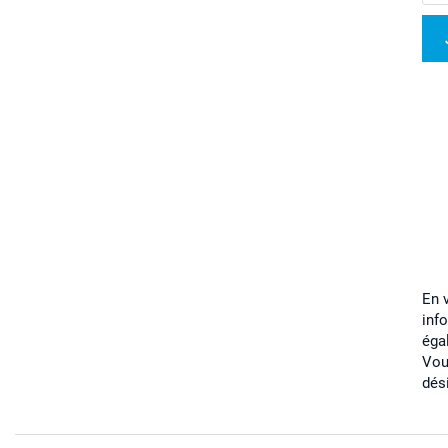
En 
inf
éga
Vou
dés