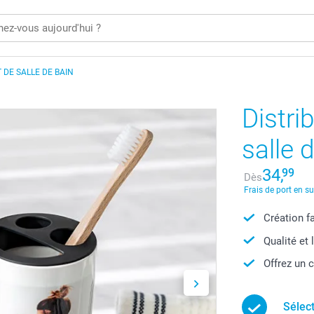
 DE SALLE DE BAIN
Distri
salle 
34,
99
Dès
Frais de port en s
Création f
Qualité et 
Offrez un 
Sélec