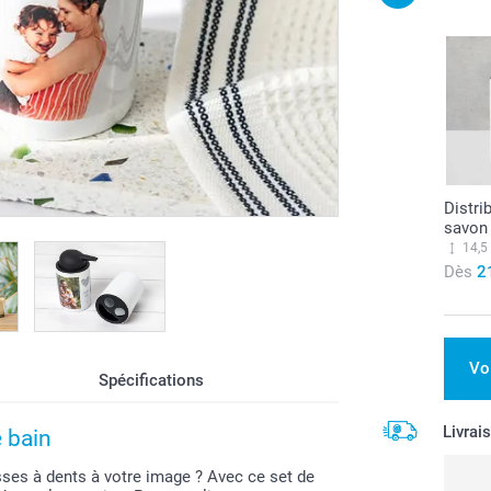
Distri
savon
14,5
Dès
2
Vo
Spécifications
Livrai
e bain
osses à dents à votre image ? Avec ce set de