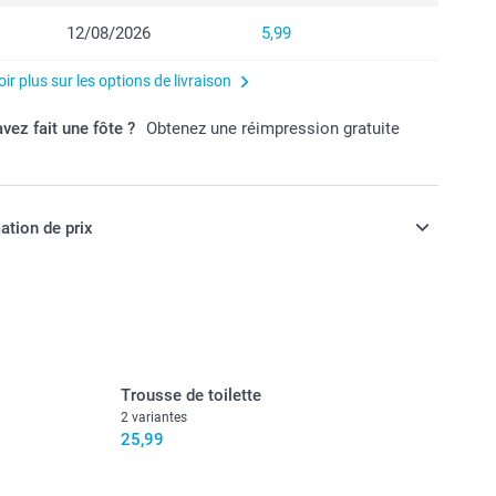
12/08/2026
5,99
ir plus sur les options de livraison
vez fait une fôte ?
Obtenez une réimpression gratuite
ation de prix
ont en EURO (€), TVA incluse et hors frais de port.
Trousse de toilette
2 variantes
25,99