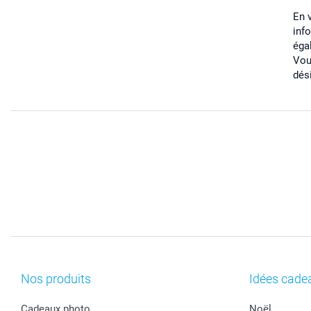
En 
inf
éga
Vou
dés
Nos produits
Idées cade
Cadeaux photo
Noël