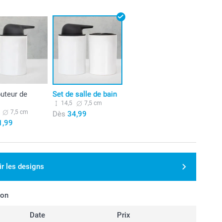
buteur de
Set de salle de bain
14,5
7,5 cm
7,5 cm
Dès
34,99
1,99
ir les designs
son
Date
Prix