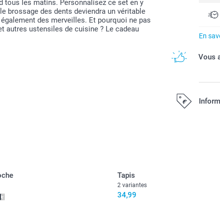
ed tous les matins. Personnalisez ce set en y
 le brossage des dents deviendra un véritable
fera également des merveilles. Et pourquoi ne pas
 et autres ustensiles de cuisine ? Le cadeau
En savo
Vous a
Inform
Tous les prix s
oche
Tapis
2 variantes
34,99