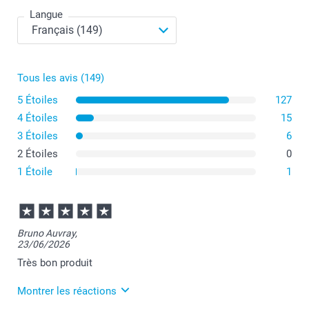
Langue
Tous les avis (149)
Evitez d'utiliser des couverts directement dessus.
Nettoyez-le directement après usage pour éviter de
5 Étoiles
127
devoir gratter les restes de nourriture.
4 Étoiles
15
Lavez-le à l'eau et au savon sans le mettre au lave-
3 Étoiles
vaisselle.
6
Tenez-le à l'abri des sources de chaleur (casseroles
2 Étoiles
0
chaudes, plaques de cuisson).
1 Étoile
1
Bruno Auvray,
23/06/2026
Très bon produit
Montrer les réactions