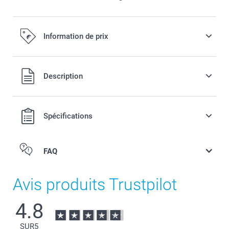
Information de prix
Tous les prix sont en EURO (€), TVA incluse et hors frais de
Description
port.
Spécifications
FAQ
Avis produits Trustpilot
4.8
SUR
5