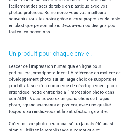
Toussaint
Tarifs
Modes de paiement
facilement des sets de table en plastique avec vos
Rentrée des classes
Partenariats & Influence
Grandes quantités
photos préférées. Remémorez-vous vos meilleurs
Saint-Valentin
Investisseurs
Statut de ma commande
souvenirs tous les soirs grâce à votre propre set de table
en plastique personnalisé. Découvrez nos designs pour
Vacances
toutes les occasions.
Un produit pour chaque envie !
Leader de l'impression numérique en ligne pour
particuliers, smartphoto.fr est LA référence en matière de
développement photo sur un large choix de supports et
produits. Issue d'un commerce de développement photo
argentique, notre entreprise a l'impression photo dans
son ADN ! Vous trouverez un grand choix de tirages
photo, agrandissements et posters, avec une qualité
toujours au rendez-vous et la satisfaction garantie.
Créer un livre photo personnalisé n’a jamais été aussi
simple. Utilisez le remplissage automatique et