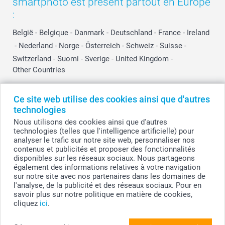
smartphoto est présent partout en Europe
:
België
-
Belgique
-
Danmark
-
Deutschland
-
France
-
Ireland
-
Nederland
-
Norge
-
Österreich
-
Schweiz
-
Suisse
-
Switzerland
-
Suomi
-
Sverige
-
United Kingdom
-
Other Countries
Ce site web utilise des cookies ainsi que d'autres
Tous les prix sont en EURO (€), TVA incluse et hors frais de port.
technologies
Nous utilisons des cookies ainsi que d'autres
technologies (telles que l'intelligence artificielle) pour
analyser le trafic sur notre site web, personnaliser nos
© smartphoto group. Tous droits réservés
contenus et publicités et proposer des fonctionnalités
smartphoto group SA.
Siège social : Kwatrechtsteenweg 160, 9230 Wetteren, Belgique
disponibles sur les réseaux sociaux. Nous partageons
Numéro de TVA BE 0405.706.755
également des informations relatives à votre navigation
Numéro d'entreprise 0405.706.755.
sur notre site avec nos partenaires dans les domaines de
Coordonnées bancaires: IBAN BE71 2850 2711 5569 - BIC: GEBABEBB
l'analyse, de la publicité et des réseaux sociaux. Pour en
savoir plus sur notre politique en matière de cookies,
cliquez
ici
.
Personnalisez votre Set de table en plastique