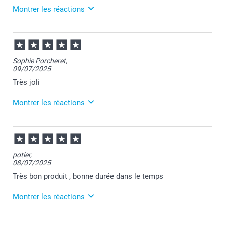
Montrer les réactions
24/06/2026
11:50
Merci pour votre commande Bruno et pour votre
Sophie Porcheret,
retour positif.
09/07/2025
Je vous souhaite une belle journée.
Cordialement,
Très joli
Florence@smartphoto
Montrer les réactions
10/07/2025
07:21
Bonjour Sophie,
potier,
08/07/2025
Je vous remercie pour votre commande et je suis
heureuse d'apprendre votre satisfaction.
Très bon produit , bonne durée dans le temps
Nous restons à votre écoute et je vous souhaite une
belle journée.
Montrer les réactions
Cordialement,
Florence@smartphoto
09/07/2025