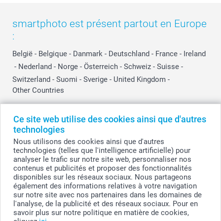
smartphoto est présent partout en Europe
:
België
-
Belgique
-
Danmark
-
Deutschland
-
France
-
Ireland
-
Nederland
-
Norge
-
Österreich
-
Schweiz
-
Suisse
-
Switzerland
-
Suomi
-
Sverige
-
United Kingdom
-
Other Countries
Ce site web utilise des cookies ainsi que d'autres
Tous les prix sont en EURO (€), TVA incluse et hors frais de port.
technologies
Nous utilisons des cookies ainsi que d'autres
technologies (telles que l'intelligence artificielle) pour
analyser le trafic sur notre site web, personnaliser nos
© smartphoto group. Tous droits réservés
contenus et publicités et proposer des fonctionnalités
smartphoto group SA.
Siège social : Kwatrechtsteenweg 160, 9230 Wetteren, Belgique
disponibles sur les réseaux sociaux. Nous partageons
Numéro de TVA BE 0405.706.755
également des informations relatives à votre navigation
Numéro d'entreprise 0405.706.755.
sur notre site avec nos partenaires dans les domaines de
Coordonnées bancaires: IBAN BE71 2850 2711 5569 - BIC: GEBABEBB
l'analyse, de la publicité et des réseaux sociaux. Pour en
savoir plus sur notre politique en matière de cookies,