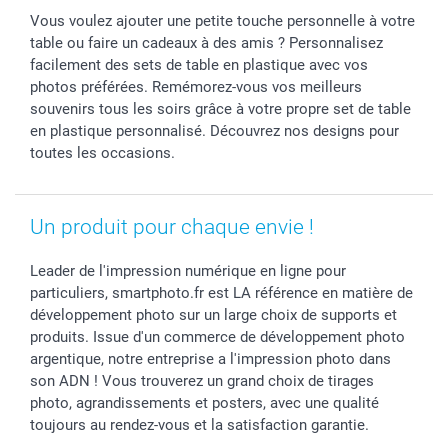
Cadres photo & accessoires déco
Communion
Vie privée
smartfriends
Vous voulez ajouter une petite touche personnelle à votre
Dénicheur d'idées cadeau
Baptême
Gestion des cookies
Livraison
table ou faire un cadeaux à des amis ? Personnalisez
Toussaint
Tarifs
Modes de paiement
facilement des sets de table en plastique avec vos
Rentrée des classes
Partenariats & Influence
Grandes quantités
photos préférées. Remémorez-vous vos meilleurs
Saint-Valentin
Investisseurs
Statut de ma commande
souvenirs tous les soirs grâce à votre propre set de table
en plastique personnalisé. Découvrez nos designs pour
Vacances
toutes les occasions.
Un produit pour chaque envie !
Leader de l'impression numérique en ligne pour
particuliers, smartphoto.fr est LA référence en matière de
développement photo sur un large choix de supports et
produits. Issue d'un commerce de développement photo
argentique, notre entreprise a l'impression photo dans
son ADN ! Vous trouverez un grand choix de tirages
photo, agrandissements et posters, avec une qualité
toujours au rendez-vous et la satisfaction garantie.