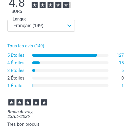
4.8
SUR
5
Langue
Tous les avis (149)
Evitez d'utiliser des couverts directement dessus.
Nettoyez-le directement après usage pour éviter de
5 Étoiles
127
devoir gratter les restes de nourriture.
4 Étoiles
15
Lavez-le à l'eau et au savon sans le mettre au lave-
3 Étoiles
vaisselle.
6
Tenez-le à l'abri des sources de chaleur (casseroles
2 Étoiles
0
chaudes, plaques de cuisson).
1 Étoile
1
Bruno Auvray,
23/06/2026
Très bon produit