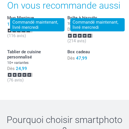
On vous recommande aussi
ravie d'apprendre votre satisfaction.
Je vous souhaite une belle journée.
Cordialement,
Mug Magique
Boîte à biscuits
Florence@smartphoto
Commandé maintenant,
Commandé maintenant,
17,99
10 variantes
livré mercredi
livré mercredi
Dès
22,99
(116 avis)
(214 avis)
Tablier de cuisine
Box cadeau
personnalisé
Dès
47,99
10+ variantes
Dès
24,99
(76 avis)
Pourquoi choisir
smartphoto