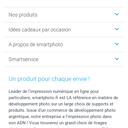
Nos produits
Cadeaux photo
Idées cadeaux par occasion
Calendrier photo & Agenda photo
Livre photo
Noël
A propos de smartphoto
Tirage photo & agrandissement
Anniversaire
Photo sur toile, Poster & Pêle-mêle
Mariage
A propos de smartphoto
Smartservice
Faire-part & Cartes
Naissance & baptême
Plan du site
MyNameBook
Fin d'études
Conditions générales
Contact
Coques smartphone
Fête des Mères
Droit de rétraction
Aide
Un produit pour chaque envie !
Stickers & Etiquettes
Fête des Pères
Plaintes
smartbonus
Cadres photo & accessoires déco
Communion
Vie privée
smartfriends
Leader de l'impression numérique en ligne pour
particuliers, smartphoto.fr est LA référence en matière de
Dénicheur d'idées cadeau
Baptême
Gestion des cookies
Livraison
développement photo sur un large choix de supports et
Toussaint
Tarifs
Modes de paiement
produits. Issue d'un commerce de développement photo
Rentrée des classes
Partenariats & Influence
Grandes quantités
argentique, notre entreprise a l'impression photo dans
Saint-Valentin
Investisseurs
Statut de ma commande
son ADN ! Vous trouverez un grand choix de tirages