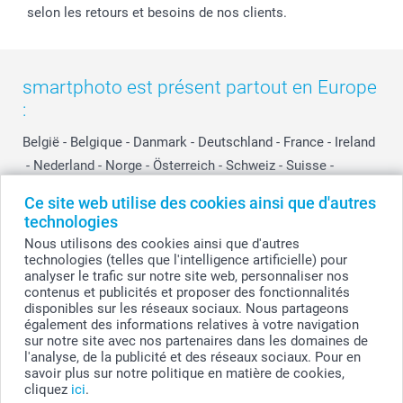
selon les retours et besoins de nos clients.
smartphoto est présent partout en Europe
:
België
-
Belgique
-
Danmark
-
Deutschland
-
France
-
Ireland
-
Nederland
-
Norge
-
Österreich
-
Schweiz
-
Suisse
-
Switzerland
-
Suomi
-
Sverige
-
United Kingdom
-
Ce site web utilise des cookies ainsi que d'autres
Other Countries
technologies
Nous utilisons des cookies ainsi que d'autres
technologies (telles que l'intelligence artificielle) pour
Tous les prix sont en EURO (€), TVA incluse et hors frais de port.
analyser le trafic sur notre site web, personnaliser nos
contenus et publicités et proposer des fonctionnalités
disponibles sur les réseaux sociaux. Nous partageons
également des informations relatives à votre navigation
sur notre site avec nos partenaires dans les domaines de
© smartphoto group. Tous droits réservés
smartphoto group SA.
l'analyse, de la publicité et des réseaux sociaux. Pour en
Siège social : Kwatrechtsteenweg 160, 9230 Wetteren, Belgique
savoir plus sur notre politique en matière de cookies,
Numéro de TVA BE 0405.706.755
cliquez
ici
.
Numéro d'entreprise 0405.706.755.
Coordonnées bancaires: IBAN BE71 2850 2711 5569 - BIC: GEBABEBB