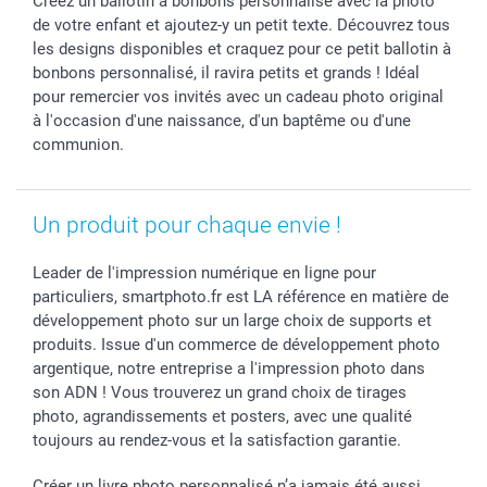
Créez un ballotin à bonbons personnalisé avec la photo
Saint-Valentin
Investisseurs
Statut de ma commande
de votre enfant et ajoutez-y un petit texte. Découvrez tous
Vacances
les designs disponibles et craquez pour ce petit ballotin à
bonbons personnalisé, il ravira petits et grands ! Idéal
pour remercier vos invités avec un cadeau photo original
à l'occasion d'une naissance, d'un baptême ou d'une
communion.
Un produit pour chaque envie !
Leader de l'impression numérique en ligne pour
particuliers, smartphoto.fr est LA référence en matière de
développement photo sur un large choix de supports et
produits. Issue d'un commerce de développement photo
argentique, notre entreprise a l'impression photo dans
son ADN ! Vous trouverez un grand choix de tirages
photo, agrandissements et posters, avec une qualité
toujours au rendez-vous et la satisfaction garantie.
Créer un livre photo personnalisé n’a jamais été aussi