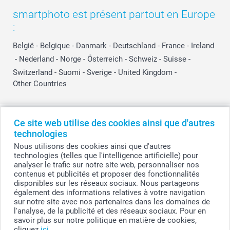
smartphoto est présent partout en Europe
:
België
-
Belgique
-
Danmark
-
Deutschland
-
France
-
Ireland
-
Nederland
-
Norge
-
Österreich
-
Schweiz
-
Suisse
-
Switzerland
-
Suomi
-
Sverige
-
United Kingdom
-
Other Countries
Tous les prix sont en EURO (€), TVA incluse et hors frais de port.
Ce site web utilise des cookies ainsi que d'autres
technologies
Nous utilisons des cookies ainsi que d'autres
technologies (telles que l'intelligence artificielle) pour
© smartphoto group. Tous droits réservés
analyser le trafic sur notre site web, personnaliser nos
smartphoto group SA.
Siège social : Kwatrechtsteenweg 160, 9230 Wetteren, Belgique
contenus et publicités et proposer des fonctionnalités
Numéro de TVA BE 0405.706.755
disponibles sur les réseaux sociaux. Nous partageons
Numéro d'entreprise 0405.706.755.
également des informations relatives à votre navigation
Coordonnées bancaires: IBAN BE71 2850 2711 5569 - BIC: GEBABEBB
sur notre site avec nos partenaires dans les domaines de
l'analyse, de la publicité et des réseaux sociaux. Pour en
savoir plus sur notre politique en matière de cookies,
cliquez
ici
.