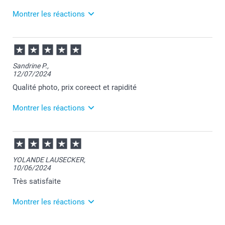
ici.
Montrer les réactions
13/05/2026
07:39
Merci pour votre commande et pour votre avis
Sandrine P.,
positif Sébastien.
12/07/2024
Je vous souhaite une agréable journée.
Cordialement,
Qualité photo, prix coreect et rapidité
Florence@smartphoto
Montrer les réactions
15/07/2024
13:41
Bonjour Sandrine,
YOLANDE LAUSECKER,
10/06/2024
C'est un plaisir d'apprendre votre satisfaction
concernant votre commande.
Très satisfaite
Passez une agréable journée!
Cordialement,
Montrer les réactions
Florence@smartphoto