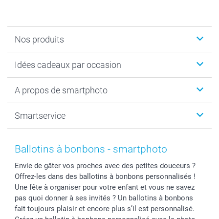
Nos produits
Cadeaux photo
Idées cadeaux par occasion
Calendrier photo & Agenda photo
Livre photo
Noël
A propos de smartphoto
Tirage photo & agrandissement
Anniversaire
Photo sur toile, Poster & Pêle-mêle
Mariage
A propos de smartphoto
Smartservice
Faire-part & Cartes
Naissance & baptême
Plan du site
MyNameBook
Fin d'études
Conditions générales
Contact
Coques smartphone
Fête des Mères
Droit de rétraction
Aide
Ballotins à bonbons - smartphoto
Stickers & Etiquettes
Fête des Pères
Plaintes
smartbonus
Envie de gâter vos proches avec des petites douceurs ?
Cadres photo & accessoires déco
Communion
Vie privée
smartfriends
Offrez-les dans des ballotins à bonbons personnalisés !
Dénicheur d'idées cadeau
Baptême
Gestion des cookies
Livraison
Une fête à organiser pour votre enfant et vous ne savez
Toussaint
Tarifs
Modes de paiement
pas quoi donner à ses invités ? Un ballotins à bonbons
Rentrée des classes
Partenariats & Influence
Grandes quantités
fait toujours plaisir et encore plus s’il est personnalisé.