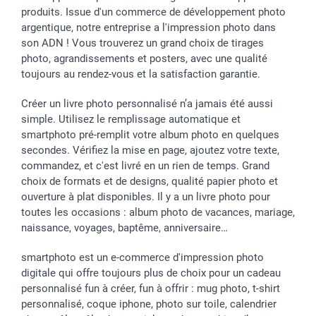
Toussaint
Tarifs
Modes de paiement
produits. Issue d'un commerce de développement photo
Rentrée des classes
Partenariats & Influence
Grandes quantités
argentique, notre entreprise a l'impression photo dans
Saint-Valentin
Investisseurs
Statut de ma commande
son ADN ! Vous trouverez un grand choix de tirages
Vacances
photo, agrandissements et posters, avec une qualité
toujours au rendez-vous et la satisfaction garantie.
Créer un livre photo personnalisé n’a jamais été aussi
simple. Utilisez le remplissage automatique et
smartphoto pré-remplit votre album photo en quelques
secondes. Vérifiez la mise en page, ajoutez votre texte,
commandez, et c'est livré en un rien de temps. Grand
choix de formats et de designs, qualité papier photo et
ouverture à plat disponibles. Il y a un livre photo pour
toutes les occasions : album photo de vacances, mariage,
naissance, voyages, baptême, anniversaire…
smartphoto est un e-commerce d'impression photo
digitale qui offre toujours plus de choix pour un cadeau
personnalisé fun à créer, fun à offrir : mug photo, t-shirt
personnalisé, coque iphone, photo sur toile, calendrier