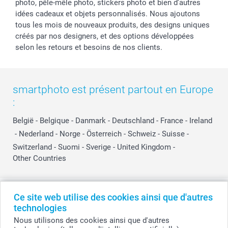
photo, pêle-mêle photo, stickers photo et bien d’autres
idées cadeaux et objets personnalisés. Nous ajoutons
tous les mois de nouveaux produits, des designs uniques
créés par nos designers, et des options développées
selon les retours et besoins de nos clients.
smartphoto est présent partout en Europe
:
België
-
Belgique
-
Danmark
-
Deutschland
-
France
-
Ireland
-
Nederland
-
Norge
-
Österreich
-
Schweiz
-
Suisse
-
Switzerland
-
Suomi
-
Sverige
-
United Kingdom
-
Other Countries
Tous les prix sont en EURO (€), TVA incluse et hors frais de port.
Ce site web utilise des cookies ainsi que d'autres
technologies
Nous utilisons des cookies ainsi que d'autres