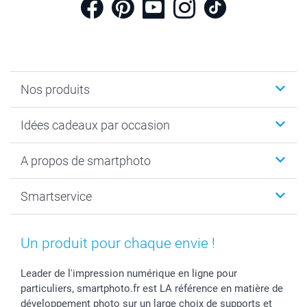
Nos produits
Cadeaux photo
Idées cadeaux par occasion
Calendrier photo & Agenda photo
Livre photo
Noël
A propos de smartphoto
Tirage photo & agrandissement
Anniversaire
Photo sur toile, Poster & Pêle-mêle
Mariage
A propos de smartphoto
Smartservice
Faire-part & Cartes
Naissance & baptême
Plan du site
MyNameBook
Fin d'études
Conditions générales
Contact
Coques smartphone
Fête des Mères
Droit de rétraction
Aide
Un produit pour chaque envie !
Stickers & Etiquettes
Fête des Pères
Plaintes
smartbonus
Cadres photo & accessoires déco
Communion
Vie privée
smartfriends
Leader de l'impression numérique en ligne pour
particuliers, smartphoto.fr est LA référence en matière de
Dénicheur d'idées cadeau
Baptême
Gestion des cookies
Livraison
développement photo sur un large choix de supports et