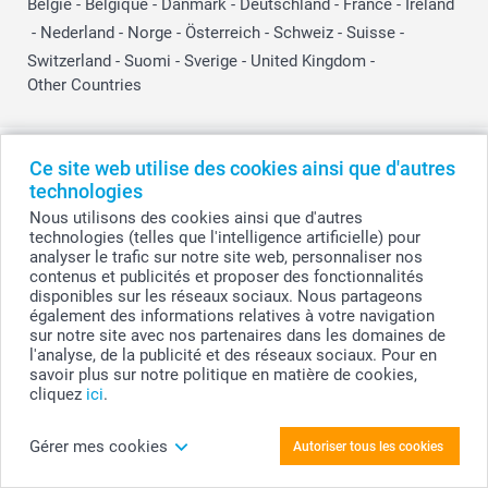
België
-
Belgique
-
Danmark
-
Deutschland
-
France
-
Ireland
-
Nederland
-
Norge
-
Österreich
-
Schweiz
-
Suisse
-
Switzerland
-
Suomi
-
Sverige
-
United Kingdom
-
Other Countries
Tous les prix sont en EURO (€), TVA incluse et hors frais de port.
Ce site web utilise des cookies ainsi que d'autres
technologies
Nous utilisons des cookies ainsi que d'autres
technologies (telles que l'intelligence artificielle) pour
© smartphoto group. Tous droits réservés
analyser le trafic sur notre site web, personnaliser nos
smartphoto group SA.
Siège social : Kwatrechtsteenweg 160, 9230 Wetteren, Belgique
contenus et publicités et proposer des fonctionnalités
Numéro de TVA BE 0405.706.755
disponibles sur les réseaux sociaux. Nous partageons
Numéro d'entreprise 0405.706.755.
également des informations relatives à votre navigation
Coordonnées bancaires: IBAN BE71 2850 2711 5569 - BIC: GEBABEBB
sur notre site avec nos partenaires dans les domaines de
l'analyse, de la publicité et des réseaux sociaux. Pour en
savoir plus sur notre politique en matière de cookies,
cliquez
ici
.
Personnalisez votre Sachet à bonbons avec
carte Trombone Or (lot de 12)
Gérer mes cookies
Autoriser tous les cookies