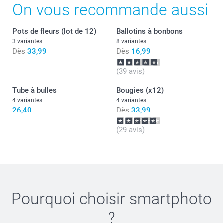
On vous recommande aussi
Bracelet de bonbons : petites perles comestibles de
différentes couleurs, lot de 12 pièces.
Cliquez ici pour connaître les informations
Pots de fleurs (lot de 12)
Ballotins à bonbons
nutritionnelles sur les
oursons & cœurs
3 variantes
8 variantes
et
bracelet de bonbons
Dès
33,99
Dès
16,99
. Ne convient pas aux enfants de moins de 3 ans.
(39 avis)
Tube à bulles
Bougies (x12)
4 variantes
4 variantes
26,40
Dès
33,99
(29 avis)
Pourquoi choisir
smartphoto
?