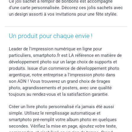
Ce joli sachet à remplir de bonbons est accompagné
Dénicheur d'idées cadeau
Baptême
Gestion des cookies
Livraison
d'une carte personnalisée. Décorez ces jolis sachets avec
Toussaint
Tarifs
Modes de paiement
un design assorti à vos invitations pour une fête stylée.
Rentrée des classes
Partenariats & Influence
Grandes quantités
Saint-Valentin
Investisseurs
Statut de ma commande
Vacances
Un produit pour chaque envie !
Leader de l'impression numérique en ligne pour
particuliers, smartphoto.fr est LA référence en matière de
développement photo sur un large choix de supports et
produits. Issue d'un commerce de développement photo
argentique, notre entreprise a l'impression photo dans
son ADN ! Vous trouverez un grand choix de tirages
photo, agrandissements et posters, avec une qualité
toujours au rendez-vous et la satisfaction garantie.
Créer un livre photo personnalisé n’a jamais été aussi
simple. Utilisez le remplissage automatique et
smartphoto pré-remplit votre album photo en quelques
secondes. Vérifiez la mise en page, ajoutez votre texte,