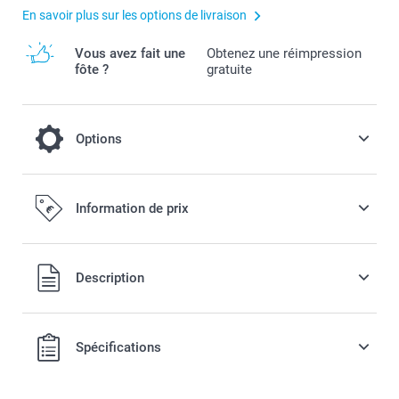
En savoir plus sur les options de livraison
Vous avez fait une
Obtenez une réimpression
fôte ?
gratuite
Options
Remplissez vos cadeaux de bonbons !
Information de prix
6,00 / pièce
Dès
Tous les prix sont en EURO (€), TVA incluse et hors frais de
Description
Disponibilité et prix des options
port.
Spécifications
Oursons : gommes molles aux fruits avec plusieurs
parfums, 1 kg
Cœurs sucrés : saveur framboise, 1 kg