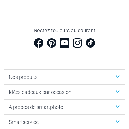
Restez toujours au courant
Nos produits
Cadeaux photo
Idées cadeaux par occasion
Calendrier photo & Agenda photo
Livre photo
Noël
A propos de smartphoto
Tirage photo & agrandissement
Anniversaire
Photo sur toile, Poster & Pêle-mêle
Mariage
A propos de smartphoto
Smartservice
Faire-part & Cartes
Naissance & baptême
Plan du site