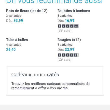
On vous recommande aussi
différentes couleurs, lot de 12 pièces.
Cliquez ici pour connaître les informations
Pots de fleurs (lot de 12)
Ballotins à bonbons
nutritionnelles sur les
oursons & cœurs
3 variantes
8 variantes
et
bracelet de bonbons
Dès
33,99
Dès
16,99
. Ne convient pas aux enfants de moins de 3 ans.
(39 avis)
Tube à bulles
Bougies (x12)
4 variantes
4 variantes
26,40
Dès
33,99
(29 avis)
Cadeaux pour invités
Trouvez les meilleurs cadeaux personnalisés de
remerciement à offrir à vos invités