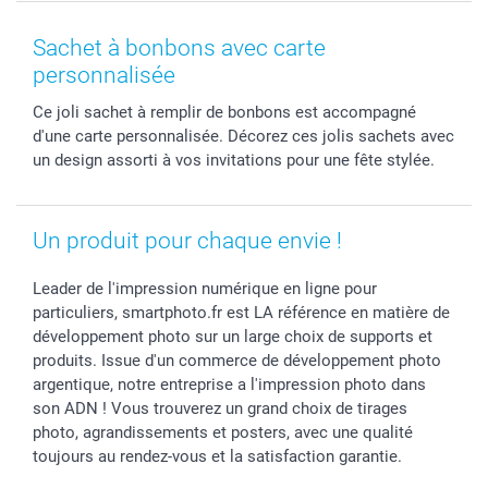
MyNameBook
Fin d'études
Conditions générales
Contact
Coques smartphone
Fête des Mères
Droit de rétraction
Aide
Sachet à bonbons avec carte
Stickers & Etiquettes
Fête des Pères
Plaintes
smartbonus
personnalisée
Cadres photo & accessoires déco
Communion
Vie privée
smartfriends
Ce joli sachet à remplir de bonbons est accompagné
Dénicheur d'idées cadeau
Baptême
Gestion des cookies
Livraison
d'une carte personnalisée. Décorez ces jolis sachets avec
Toussaint
Tarifs
Modes de paiement
un design assorti à vos invitations pour une fête stylée.
Rentrée des classes
Partenariats & Influence
Grandes quantités
Saint-Valentin
Investisseurs
Statut de ma commande
Vacances
Un produit pour chaque envie !
Leader de l'impression numérique en ligne pour
particuliers, smartphoto.fr est LA référence en matière de
développement photo sur un large choix de supports et
produits. Issue d'un commerce de développement photo
argentique, notre entreprise a l'impression photo dans
son ADN ! Vous trouverez un grand choix de tirages
photo, agrandissements et posters, avec une qualité
toujours au rendez-vous et la satisfaction garantie.