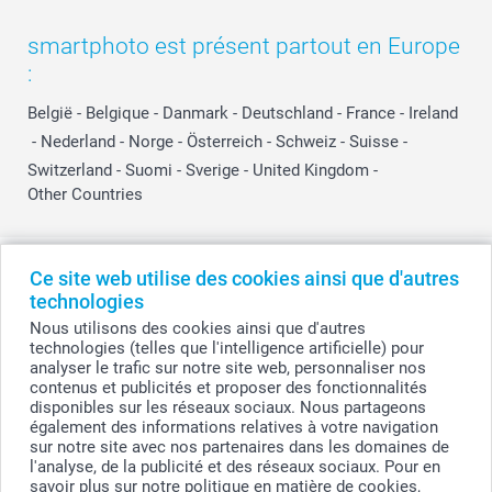
smartphoto est présent partout en Europe
:
België
-
Belgique
-
Danmark
-
Deutschland
-
France
-
Ireland
-
Nederland
-
Norge
-
Österreich
-
Schweiz
-
Suisse
-
Switzerland
-
Suomi
-
Sverige
-
United Kingdom
-
Other Countries
Tous les prix sont en EURO (€), TVA incluse et hors frais de port.
Ce site web utilise des cookies ainsi que d'autres
technologies
Nous utilisons des cookies ainsi que d'autres
technologies (telles que l'intelligence artificielle) pour
© smartphoto group. Tous droits réservés
analyser le trafic sur notre site web, personnaliser nos
smartphoto group SA.
Siège social : Kwatrechtsteenweg 160, 9230 Wetteren, Belgique
contenus et publicités et proposer des fonctionnalités
Numéro de TVA BE 0405.706.755
disponibles sur les réseaux sociaux. Nous partageons
Numéro d'entreprise 0405.706.755.
également des informations relatives à votre navigation
Coordonnées bancaires: IBAN BE71 2850 2711 5569 - BIC: GEBABEBB
sur notre site avec nos partenaires dans les domaines de
l'analyse, de la publicité et des réseaux sociaux. Pour en
savoir plus sur notre politique en matière de cookies,