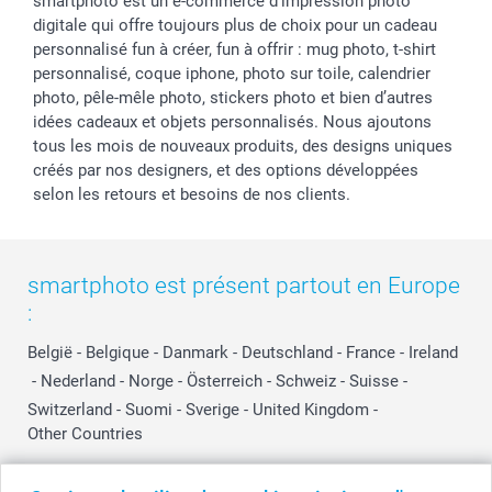
smartphoto est un e-commerce d'impression photo
digitale qui offre toujours plus de choix pour un cadeau
personnalisé fun à créer, fun à offrir : mug photo, t-shirt
personnalisé, coque iphone, photo sur toile, calendrier
photo, pêle-mêle photo, stickers photo et bien d’autres
idées cadeaux et objets personnalisés. Nous ajoutons
tous les mois de nouveaux produits, des designs uniques
créés par nos designers, et des options développées
selon les retours et besoins de nos clients.
smartphoto est présent partout en Europe
:
België
-
Belgique
-
Danmark
-
Deutschland
-
France
-
Ireland
-
Nederland
-
Norge
-
Österreich
-
Schweiz
-
Suisse
-
Switzerland
-
Suomi
-
Sverige
-
United Kingdom
-
Other Countries