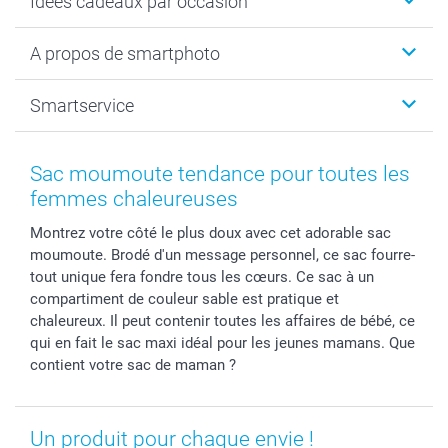
Idées cadeaux par occasion
Calendrier photo & Agenda photo
Livre photo
Noël
A propos de smartphoto
Tirage photo & agrandissement
Anniversaire
Photo sur toile, Poster & Pêle-mêle
Mariage
A propos de smartphoto
Smartservice
Faire-part & Cartes
Naissance & baptême
Plan du site
MyNameBook
Fin d'études
Conditions générales
Contact
Coques smartphone
Fête des Mères
Droit de rétraction
Aide
Sac moumoute tendance pour toutes les
Stickers & Etiquettes
Fête des Pères
Plaintes
smartbonus
femmes chaleureuses
Cadres photo & accessoires déco
Communion
Vie privée
smartfriends
Montrez votre côté le plus doux avec cet adorable sac
Dénicheur d'idées cadeau
Baptême
Gestion des cookies
Livraison
moumoute. Brodé d'un message personnel, ce sac fourre-
Toussaint
Tarifs
Modes de paiement
tout unique fera fondre tous les cœurs. Ce sac à un
Rentrée des classes
Partenariats & Influence
Grandes quantités
compartiment de couleur sable est pratique et
Saint-Valentin
Investisseurs
Statut de ma commande
chaleureux. Il peut contenir toutes les affaires de bébé, ce
qui en fait le sac maxi idéal pour les jeunes mamans. Que
Vacances
contient votre sac de maman ?
Un produit pour chaque envie !