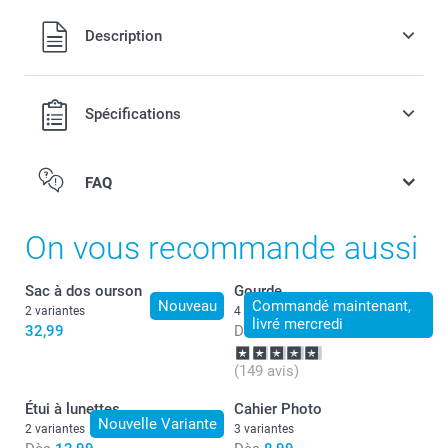
Tous les prix sont en EURO (€), TVA incluse et hors frais de
Description
port.
Spécifications
FAQ
On vous recommande aussi
Sac à dos ourson
Gourde
Nouveau
Commandé maintenant,
2 variantes
4 variantes
livré mercredi
32,99
Dès
24,99
(149 avis)
Étui à lunettes
Cahier Photo
Nouvelle Variante
2 variantes
3 variantes