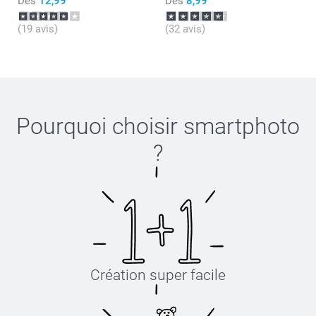
Dès
12,99
Dès
8,99
(19 avis)
(32 avis)
Pourquoi choisir
smartphoto
?
Création super facile