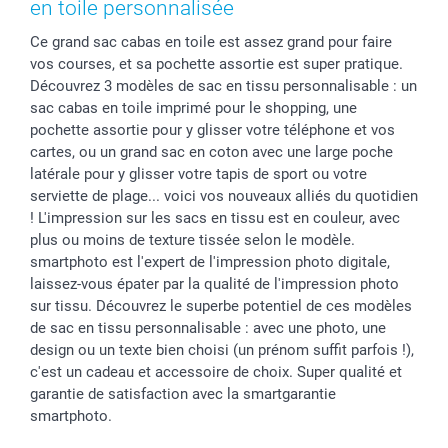
Cadres photo & accessoires déco
Communion
Vie privée
smartfriends
en toile personnalisée
Dénicheur d'idées cadeau
Baptême
Gestion des cookies
Livraison
Ce grand sac cabas en toile est assez grand pour faire
Toussaint
Tarifs
Modes de paiement
vos courses, et sa pochette assortie est super pratique.
Rentrée des classes
Partenariats & Influence
Grandes quantités
Découvrez 3 modèles de sac en tissu personnalisable : un
Saint-Valentin
Investisseurs
Statut de ma commande
sac cabas en toile imprimé pour le shopping, une
pochette assortie pour y glisser votre téléphone et vos
Vacances
cartes, ou un grand sac en coton avec une large poche
latérale pour y glisser votre tapis de sport ou votre
serviette de plage... voici vos nouveaux alliés du quotidien
! L'impression sur les sacs en tissu est en couleur, avec
plus ou moins de texture tissée selon le modèle.
smartphoto est l'expert de l'impression photo digitale,
laissez-vous épater par la qualité de l'impression photo
sur tissu. Découvrez le superbe potentiel de ces modèles
de sac en tissu personnalisable : avec une photo, une
design ou un texte bien choisi (un prénom suffit parfois !),
c'est un cadeau et accessoire de choix. Super qualité et
garantie de satisfaction avec la smartgarantie
smartphoto.