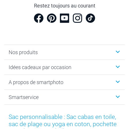
Restez toujours au courant
Nos produits
Cadeaux photo
Idées cadeaux par occasion
Calendrier photo & Agenda photo
Livre photo
Noël
A propos de smartphoto
Tirage photo & agrandissement
Anniversaire
Photo sur toile, Poster & Pêle-mêle
Mariage
A propos de smartphoto
Smartservice
Faire-part & Cartes
Naissance & baptême
Plan du site
MyNameBook
Fin d'études
Conditions générales
Contact
Coques smartphone
Fête des Mères
Droit de rétraction
Aide
Sac personnalisable : Sac cabas en toile,
Stickers & Etiquettes
Fête des Pères
Plaintes
smartbonus
sac de plage ou yoga en coton, pochette