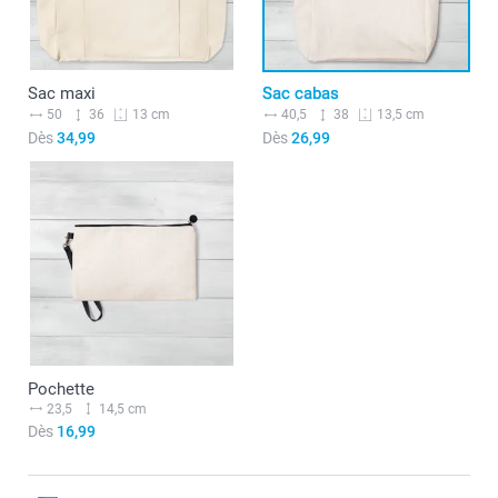
Sac maxi
Sac cabas
50
36
40,5
38
13 cm
13,5 cm
Dès
34,99
Dès
26,99
Pochette
23,5
14,5 cm
Dès
16,99