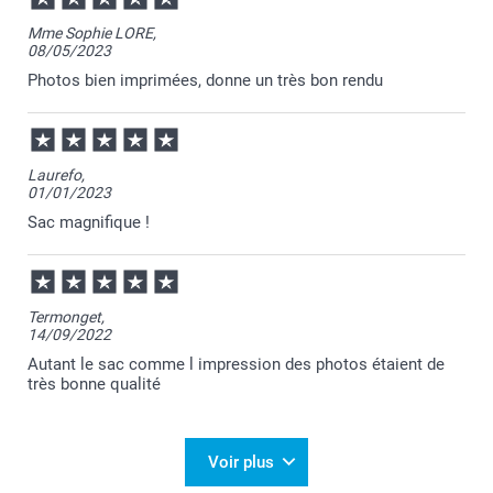
Merci Marie Alexia pour votre avis !
Mme Sophie LORE,
08/05/2023
Nous sommes ravis de savoir que ça vous ait autant
plu.
Photos bien imprimées, donne un très bon rendu
En espérant vous revoir bientôt !
Cordialement,
Julie@Smartphoto
Laurefo,
01/01/2023
Sac magnifique !
Termonget,
14/09/2022
Autant le sac comme l impression des photos étaient de
très bonne qualité
Voir plus