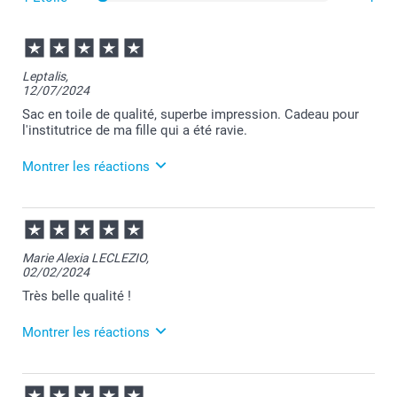
Leptalis,
12/07/2024
Sac en toile de qualité, superbe impression. Cadeau pour
l'institutrice de ma fille qui a été ravie.
Montrer les réactions
15/07/2024
13:40
C’est une joie de vous lire :-)
Marie Alexia LECLEZIO,
02/02/2024
Nous faisons de notre mieux pour offrir à nos
clients des moments inoubliables.
Très belle qualité !
N’hésitez pas à retentez l’expérience :-)
Montrer les réactions
Bien à vous,
Julie@Smartphoto
09/02/2024
12:35