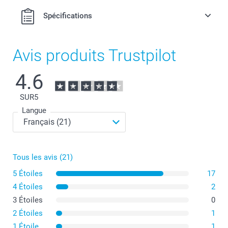
Spécifications
Avis produits Trustpilot
4.6
SUR
5
Langue
Tous les avis (21)
5 Étoiles
17
4 Étoiles
2
3 Étoiles
0
2 Étoiles
1
1 Étoile
1