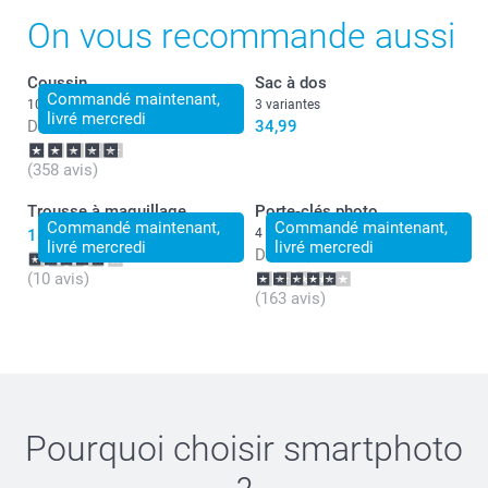
On vous recommande aussi
Coussin
Sac à dos
Commandé maintenant,
10+ variantes
3 variantes
livré mercredi
Dès
20,99
34,99
(358 avis)
Trousse à maquillage
Porte-clés photo
Commandé maintenant,
Commandé maintenant,
18,99
4 variantes
livré mercredi
livré mercredi
Dès
12,49
(10 avis)
(163 avis)
Pourquoi choisir
smartphoto