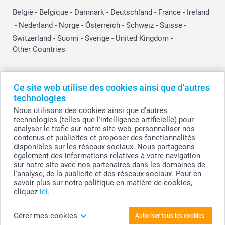
België
-
Belgique
-
Danmark
-
Deutschland
-
France
-
Ireland
-
Nederland
-
Norge
-
Österreich
-
Schweiz
-
Suisse
-
Switzerland
-
Suomi
-
Sverige
-
United Kingdom
-
Other Countries
Tous les prix sont en EURO (€), TVA incluse et hors frais de port.
Ce site web utilise des cookies ainsi que d'autres
technologies
Nous utilisons des cookies ainsi que d'autres
technologies (telles que l'intelligence artificielle) pour
© smartphoto group. Tous droits réservés
analyser le trafic sur notre site web, personnaliser nos
smartphoto group SA.
Siège social : Kwatrechtsteenweg 160, 9230 Wetteren, Belgique
contenus et publicités et proposer des fonctionnalités
Numéro de TVA BE 0405.706.755
disponibles sur les réseaux sociaux. Nous partageons
Numéro d'entreprise 0405.706.755.
également des informations relatives à votre navigation
Coordonnées bancaires: IBAN BE71 2850 2711 5569 - BIC: GEBABEBB
sur notre site avec nos partenaires dans les domaines de
l'analyse, de la publicité et des réseaux sociaux. Pour en
savoir plus sur notre politique en matière de cookies,
cliquez
ici
.
Personnalisez votre Rond De Serviette (Lot de
24)
Gérer mes cookies
Autoriser tous les cookies