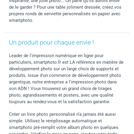
inspirante, une jolie photo... On parie qu'ils auront envie
Vacances
de le garder ? Pour une table joliment dressée, créez vos
propres ronds de serviette personnalisés en papier avec
smartphoto.
Un produit pour chaque envie !
Leader de l'impression numérique en ligne pour
particuliers, smartphoto.fr est LA référence en matière de
développement photo sur un large choix de supports et
produits. Issue d'un commerce de développement photo
argentique, notre entreprise a l'impression photo dans
son ADN ! Vous trouverez un grand choix de tirages
photo, agrandissements et posters, avec une qualité
toujours au rendez-vous et la satisfaction garantie.
Créer un livre photo personnalisé n’a jamais été aussi
simple. Utilisez le remplissage automatique et
smartphoto pré-remplit votre album photo en quelques
secondes. Vérifiez la mise en page, ajoutez votre texte,