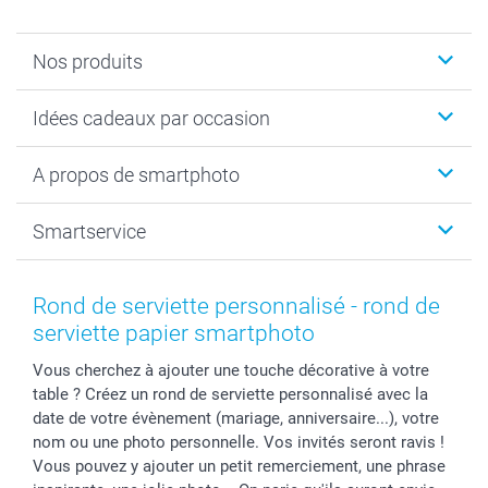
Nos produits
Cadeaux photo
Idées cadeaux par occasion
Calendrier photo & Agenda photo
Livre photo
Noël
A propos de smartphoto
Tirage photo & agrandissement
Anniversaire
Photo sur toile, Poster & Pêle-mêle
Mariage
A propos de smartphoto
Smartservice
Faire-part & Cartes
Naissance & baptême
Plan du site
MyNameBook
Fin d'études
Conditions générales
Contact
Coques smartphone
Fête des Mères
Droit de rétraction
Aide
Rond de serviette personnalisé - rond de
Stickers & Etiquettes
Fête des Pères
Plaintes
smartbonus
serviette papier smartphoto
Cadres photo & accessoires déco
Communion
Vie privée
smartfriends
Vous cherchez à ajouter une touche décorative à votre
Dénicheur d'idées cadeau
Baptême
Gestion des cookies
Livraison
table ? Créez un rond de serviette personnalisé avec la
Toussaint
Tarifs
Modes de paiement
date de votre évènement (mariage, anniversaire...), votre
Rentrée des classes
Partenariats & Influence
Grandes quantités
nom ou une photo personnelle. Vos invités seront ravis !
Saint-Valentin
Investisseurs
Statut de ma commande
Vous pouvez y ajouter un petit remerciement, une phrase