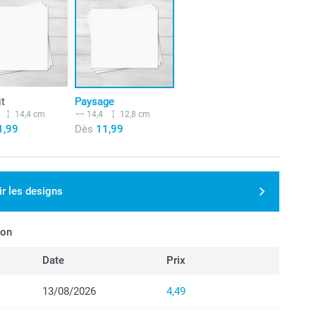
it
Paysage
14,4 cm
14,4
12,8 cm
1,99
Dès
11,99
ir les designs
son
Date
Prix
13/08/2026
4,49