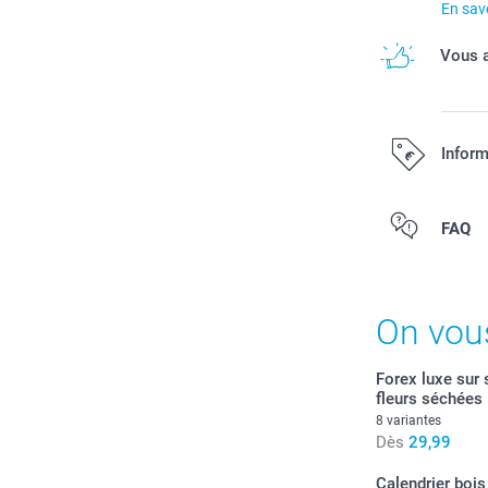
En savo
Vous a
Inform
Tous les prix s
FAQ
On vou
Forex luxe sur 
fleurs séchées
8 variantes
Dès
29,99
Calendrier bois