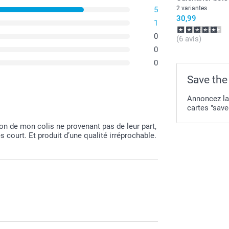
2 variantes
5
30,99
1
0
(6 avis)
0
0
Save the
Annoncez la
cartes "save
n de mon colis ne provenant pas de leur part,
court. Et produit d’une qualité irréprochable.