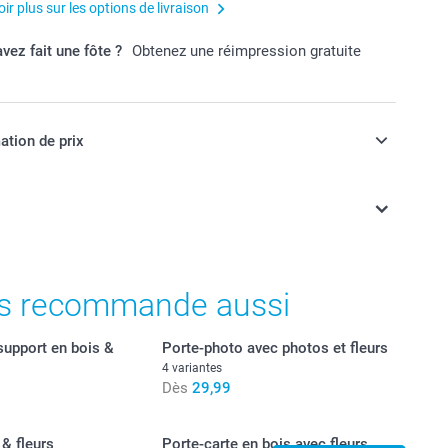
ir plus sur les options de livraison
vez fait une fôte ?
Obtenez une réimpression gratuite
ation de prix
ont en EURO (€), TVA incluse et hors frais de port.
s recommande aussi
support en bois &
Porte-photo avec photos et fleurs
4 variantes
Dès
29,99
 & fleurs
Porte-carte en bois avec fleurs