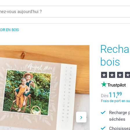
IR EN BOIS
Rechar
bois
11,
99
Dès
Frais de port en s
Recharge p
séchées
Choisissez