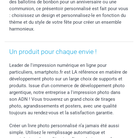
Rentrée des classes
Partenariats & Influence
Grandes quantités
des ballotins de bonbon pour un anniversaire ou une
communion, ce présentoir personnalisé est fait pour vous
Saint-Valentin
Investisseurs
Statut de ma commande
: choisissez un design et personnalisez-le en fonction du
Vacances
thème et du style de votre fête pour créer un ensemble
harmonieux.
Un produit pour chaque envie !
Leader de l'impression numérique en ligne pour
particuliers, smartphoto.fr est LA référence en matière de
développement photo sur un large choix de supports et
produits. Issue d'un commerce de développement photo
argentique, notre entreprise a l'impression photo dans
son ADN ! Vous trouverez un grand choix de tirages
photo, agrandissements et posters, avec une qualité
toujours au rendez-vous et la satisfaction garantie.
Créer un livre photo personnalisé n’a jamais été aussi
simple. Utilisez le remplissage automatique et