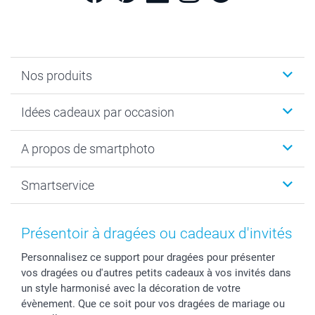
Nos produits
Cadeaux photo
Idées cadeaux par occasion
Calendrier photo & Agenda photo
Livre photo
Noël
A propos de smartphoto
Tirage photo & agrandissement
Anniversaire
Photo sur toile, Poster & Pêle-mêle
Mariage
A propos de smartphoto
Smartservice
Faire-part & Cartes
Naissance & baptême
Plan du site
MyNameBook
Fin d'études
Conditions générales
Contact
Coques smartphone
Fête des Mères
Droit de rétraction
Aide
Présentoir à dragées ou cadeaux d'invités
Stickers & Etiquettes
Fête des Pères
Plaintes
smartbonus
Personnalisez ce support pour dragées pour présenter
Cadres photo & accessoires déco
Communion
Vie privée
smartfriends
vos dragées ou d'autres petits cadeaux à vos invités dans
Dénicheur d'idées cadeau
Baptême
Gestion des cookies
Livraison
un style harmonisé avec la décoration de votre
Toussaint
Tarifs
Modes de paiement
évènement. Que ce soit pour vos dragées de mariage ou