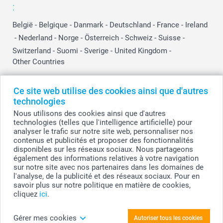
:
België
-
Belgique
-
Danmark
-
Deutschland
-
France
-
Ireland
-
Nederland
-
Norge
-
Österreich
-
Schweiz
-
Suisse
-
Switzerland
-
Suomi
-
Sverige
-
United Kingdom
-
Other Countries
Ce site web utilise des cookies ainsi que d'autres
Tous les prix sont en EURO (€), TVA incluse et hors frais de port.
technologies
Nous utilisons des cookies ainsi que d'autres
technologies (telles que l'intelligence artificielle) pour
analyser le trafic sur notre site web, personnaliser nos
© smartphoto group. Tous droits réservés
contenus et publicités et proposer des fonctionnalités
smartphoto group SA.
Siège social : Kwatrechtsteenweg 160, 9230 Wetteren, Belgique
disponibles sur les réseaux sociaux. Nous partageons
Numéro de TVA BE 0405.706.755
également des informations relatives à votre navigation
Numéro d'entreprise 0405.706.755.
sur notre site avec nos partenaires dans les domaines de
Coordonnées bancaires: IBAN BE71 2850 2711 5569 - BIC: GEBABEBB
l'analyse, de la publicité et des réseaux sociaux. Pour en
savoir plus sur notre politique en matière de cookies,
cliquez
ici
.
Personnalisez votre Présentoir 2 arches
Gérer mes cookies
Autoriser tous les cookies