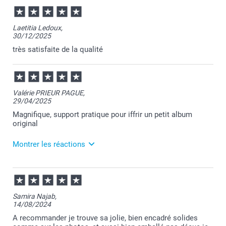
Laetitia Ledoux,
30/12/2025
très satisfaite de la qualité
Valérie PRIEUR PAGUE,
29/04/2025
Magnifique, support pratique pour iffrir un petit album
original
Montrer les réactions
30/04/2025
09:30
Merci Valérie pour vos chouettes commentaires!
Samira Najab,
Au plaisir de vous retrouver pour de nouvelles
14/08/2024
créations.
Je reste à votre écoute et vous souhaite une bonne
A recommander je trouve sa jolie, bien encadré solides
journée.