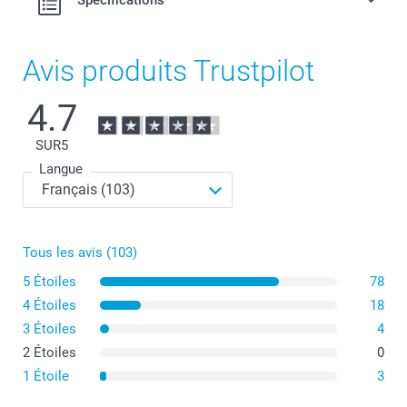
Spécifications
Avis produits Trustpilot
4.7
SUR
5
Langue
Tous les avis (103)
5 Étoiles
78
4 Étoiles
18
3 Étoiles
4
2 Étoiles
0
1 Étoile
3