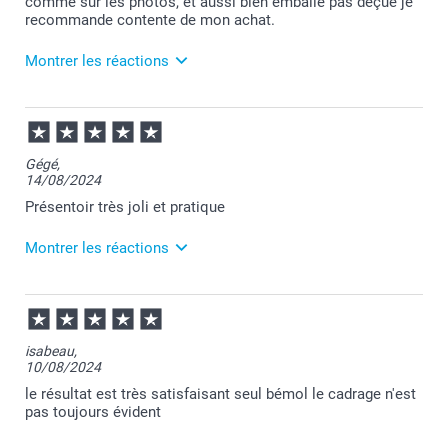
comme sur les photos, et aussi bien emballé pas déçue je
Cordialement,
recommande contente de mon achat.
Florence@smartphoto
Montrer les réactions
20/08/2024
10:22
Merci Samira pour votre avis et pour votre
Gégé,
commande.
14/08/2024
Au plaisir de vous retrouver sur Smartphoto pour de
nouvelles créations!
Présentoir très joli et pratique
Bonne journée!
Cordialement,
Montrer les réactions
Florence@smartphoto
20/08/2024
10:54
Merci pour votre commentaire ainsi que pour votre
isabeau,
commande Gérard.
10/08/2024
Nous sommes ravis qu'elle réponde à vos attentes.
Toujours à votre service,
le résultat est très satisfaisant seul bémol le cadrage n'est
Laila@Smartphoto
pas toujours évident