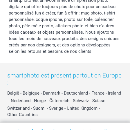
smartphoto est un e-commerce d'impression photo
digitale qui offre toujours plus de choix pour un cadeau
personnalisé fun à créer, fun à offrir : mug photo, t-shirt
personnalisé, coque iphone, photo sur toile, calendrier
photo, pêle-mêle photo, stickers photo et bien d’autres
idées cadeaux et objets personnalisés. Nous ajoutons
tous les mois de nouveaux produits, des designs uniques
créés par nos designers, et des options développées
selon les retours et besoins de nos clients.
smartphoto est présent partout en Europe
:
België
-
Belgique
-
Danmark
-
Deutschland
-
France
-
Ireland
-
Nederland
-
Norge
-
Österreich
-
Schweiz
-
Suisse
-
Switzerland
-
Suomi
-
Sverige
-
United Kingdom
-
Other Countries