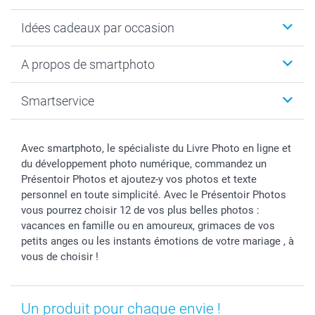
Cadeaux photo
Idées cadeaux par occasion
Calendrier photo & Agenda photo
Livre photo
Noël
A propos de smartphoto
Tirage photo & agrandissement
Anniversaire
Photo sur toile, Poster & Pêle-mêle
Mariage
A propos de smartphoto
Smartservice
Faire-part & Cartes
Naissance & baptême
Plan du site
MyNameBook
Fin d'études
Conditions générales
Contact
Coques smartphone
Fête des Mères
Droit de rétraction
Aide
Avec smartphoto, le spécialiste du Livre Photo en ligne et
Stickers & Etiquettes
Fête des Pères
Plaintes
smartbonus
du développement photo numérique, commandez un
Cadres photo & accessoires déco
Communion
Vie privée
smartfriends
Présentoir Photos et ajoutez-y vos photos et texte
personnel en toute simplicité. Avec le Présentoir Photos
Dénicheur d'idées cadeau
Baptême
Gestion des cookies
Livraison
vous pourrez choisir 12 de vos plus belles photos :
Toussaint
Tarifs
Modes de paiement
vacances en famille ou en amoureux, grimaces de vos
Rentrée des classes
Partenariats & Influence
Grandes quantités
petits anges ou les instants émotions de votre mariage , à
Saint-Valentin
Investisseurs
Statut de ma commande
vous de choisir !
Vacances
Un produit pour chaque envie !