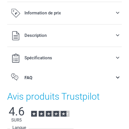
Information de prix
Tous les prix sont en EURO (€), TVA incluse et hors frais de
Description
port.
Spécifications
FAQ
Avis produits Trustpilot
4.6
SUR
5
Langue