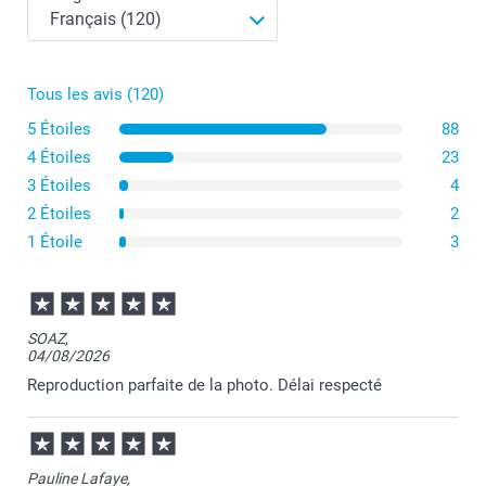
Petit pot de fleurs
Tous les avis (120)
5 Étoiles
88
4 Étoiles
23
Pot de fleurs moyen
3 Étoiles
4
2 Étoiles
2
1 Étoile
3
SOAZ,
04/08/2026
Reproduction parfaite de la photo. Délai respecté
Pauline Lafaye,