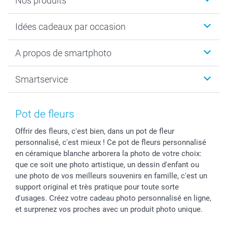
Nos produits
Cadeaux photo
Idées cadeaux par occasion
Calendrier photo & Agenda photo
Livre photo
Noël
A propos de smartphoto
Tirage photo & agrandissement
Anniversaire
Photo sur toile, Poster & Pêle-mêle
Mariage
A propos de smartphoto
Smartservice
Faire-part & Cartes
Naissance & baptême
Plan du site
MyNameBook
Fin d'études
Conditions générales
Contact
Coques smartphone
Fête des Mères
Droit de rétraction
Aide
Pot de fleurs
Stickers & Etiquettes
Fête des Pères
Plaintes
smartbonus
Offrir des fleurs, c'est bien, dans un pot de fleur
Cadres photo & accessoires déco
Communion
Vie privée
smartfriends
personnalisé, c'est mieux ! Ce pot de fleurs personnalisé
Dénicheur d'idées cadeau
Baptême
Gestion des cookies
Livraison
en céramique blanche arborera la photo de votre choix:
Toussaint
Tarifs
Modes de paiement
que ce soit une photo artistique, un dessin d'enfant ou
Rentrée des classes
Partenariats & Influence
Grandes quantités
une photo de vos meilleurs souvenirs en famille, c'est un
support original et très pratique pour toute sorte
Saint-Valentin
Investisseurs
Statut de ma commande
d'usages. Créez votre cadeau photo personnalisé en ligne,
Vacances
et surprenez vos proches avec un produit photo unique.