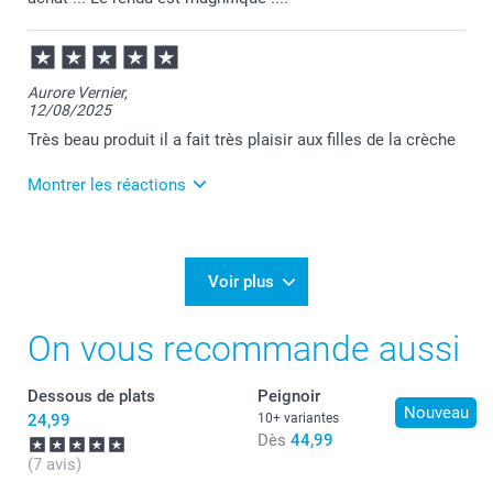
Aurore Vernier,
12/08/2025
Très beau produit il a fait très plaisir aux filles de la crèche
Montrer les réactions
13/08/2025
08:28
Bonjour Aurore,
Voir plus
Je vous remercie pour votre commande et je suis
On vous recommande aussi
ravie que votre cadeau ait fait plaisir.
Je vous souhaite une bonne journée.
Cordialement,
Dessous de plats
Peignoir
Florence@smartphoto
Nouveau
24,99
10+ variantes
Dès
44,99
(7 avis)