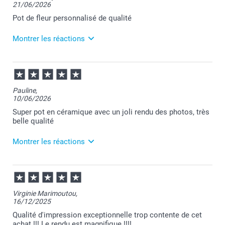
21/06/2026
Pot de fleur personnalisé de qualité
Montrer les réactions
24/06/2026
12:02
Merci pour votre commande et pour votre retour
Pauline,
positif Pauline.
10/06/2026
Je vous souhaite une agréable journée.
Cordialement,
Super pot en céramique avec un joli rendu des photos, très
Florence@smartphoto
belle qualité
Montrer les réactions
18/06/2026
08:30
Merci Pauline pour votre commande et je suis
Virginie Marimoutou,
heureuse que votre pot de fleurs vous plaise.
16/12/2025
Passez une agréable journée.
Cordialement,
Qualité d'impression exceptionnelle trop contente de cet
Florence@smartphoto
achat !!! Le rendu est magnifique !!!!