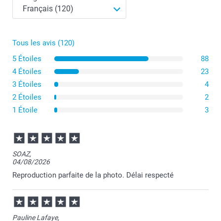
Petit pot de fleurs
Tous les avis (120)
5 Étoiles
88
4 Étoiles
23
Pot de fleurs moyen
3 Étoiles
4
2 Étoiles
2
1 Étoile
3
SOAZ,
04/08/2026
Reproduction parfaite de la photo. Délai respecté
Pauline Lafaye,