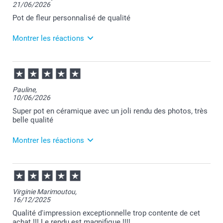
21/06/2026
Pot de fleur personnalisé de qualité
Montrer les réactions
24/06/2026
12:02
Merci pour votre commande et pour votre retour
Pauline,
positif Pauline.
10/06/2026
Je vous souhaite une agréable journée.
Cordialement,
Super pot en céramique avec un joli rendu des photos, très
Florence@smartphoto
belle qualité
Montrer les réactions
18/06/2026
08:30
Merci Pauline pour votre commande et je suis
Virginie Marimoutou,
heureuse que votre pot de fleurs vous plaise.
16/12/2025
Passez une agréable journée.
Cordialement,
Qualité d'impression exceptionnelle trop contente de cet
Florence@smartphoto
achat !!! Le rendu est magnifique !!!!