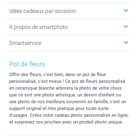
Cadeaux photo
Idées cadeaux par occasion
Calendrier photo & Agenda photo
Livre photo
Noël
A propos de smartphoto
Tirage photo & agrandissement
Anniversaire
Photo sur toile, Poster & Pêle-mêle
Mariage
A propos de smartphoto
Smartservice
Faire-part & Cartes
Naissance & baptême
Plan du site
MyNameBook
Fin d'études
Conditions générales
Contact
Coques smartphone
Fête des Mères
Droit de rétraction
Aide
Pot de fleurs
Stickers & Etiquettes
Fête des Pères
Plaintes
smartbonus
Offrir des fleurs, c'est bien, dans un pot de fleur
Cadres photo & accessoires déco
Communion
Vie privée
smartfriends
personnalisé, c'est mieux ! Ce pot de fleurs personnalisé
Dénicheur d'idées cadeau
Baptême
Gestion des cookies
Livraison
en céramique blanche arborera la photo de votre choix:
Toussaint
Tarifs
Modes de paiement
que ce soit une photo artistique, un dessin d'enfant ou
Rentrée des classes
Partenariats & Influence
Grandes quantités
une photo de vos meilleurs souvenirs en famille, c'est un
support original et très pratique pour toute sorte
Saint-Valentin
Investisseurs
Statut de ma commande
d'usages. Créez votre cadeau photo personnalisé en ligne,
Vacances
et surprenez vos proches avec un produit photo unique.