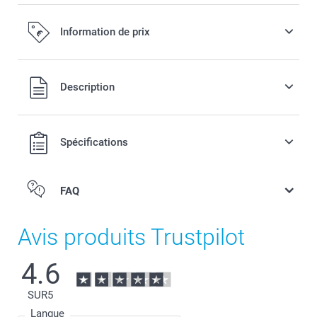
Information de prix
Tous les prix sont en EURO (€), TVA incluse et hors frais de
Description
port.
Spécifications
FAQ
Avis produits Trustpilot
4.6
SUR
5
Langue