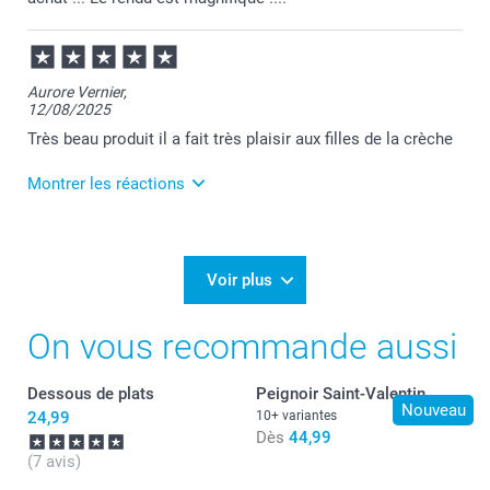
Aurore Vernier,
12/08/2025
Très beau produit il a fait très plaisir aux filles de la crèche
Montrer les réactions
13/08/2025
08:28
Bonjour Aurore,
Voir plus
Je vous remercie pour votre commande et je suis
On vous recommande aussi
ravie que votre cadeau ait fait plaisir.
Je vous souhaite une bonne journée.
Cordialement,
Dessous de plats
Peignoir Saint-Valentin
Florence@smartphoto
Nouveau
24,99
10+ variantes
Dès
44,99
(7 avis)