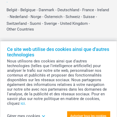
:
België
-
Belgique
-
Danmark
-
Deutschland
-
France
-
Ireland
-
Nederland
-
Norge
-
Österreich
-
Schweiz
-
Suisse
-
Switzerland
-
Suomi
-
Sverige
-
United Kingdom
-
Other Countries
Tous les prix sont en EURO (€), TVA incluse et hors frais de port.
Ce site web utilise des cookies ainsi que d'autres
technologies
Nous utilisons des cookies ainsi que d'autres
technologies (telles que l'intelligence artificielle) pour
© smartphoto group. Tous droits réservés
analyser le trafic sur notre site web, personnaliser nos
smartphoto group SA.
Siège social : Kwatrechtsteenweg 160, 9230 Wetteren, Belgique
contenus et publicités et proposer des fonctionnalités
Numéro de TVA BE 0405.706.755
disponibles sur les réseaux sociaux. Nous partageons
Numéro d'entreprise 0405.706.755.
également des informations relatives à votre navigation
Coordonnées bancaires: IBAN BE71 2850 2711 5569 - BIC: GEBABEBB
sur notre site avec nos partenaires dans les domaines de
l'analyse, de la publicité et des réseaux sociaux. Pour en
savoir plus sur notre politique en matière de cookies,
cliquez
ici
.
Personnalisez votre Bloc de bois gravé avec
fleurs séchées et tirages photo carrés
Gérer mes cookies
Autoriser tous les cookies