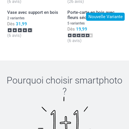
(6 avis)
(26 avis)
Vase avec support en bois
Porte-carte en bois avec
Nouvelle Variante
fleurs séchées
2 variantes
Dès
31,99
5 variantes
Dès
19,99
(6 avis)
(6 avis)
Pourquoi choisir
smartphoto
ici
?