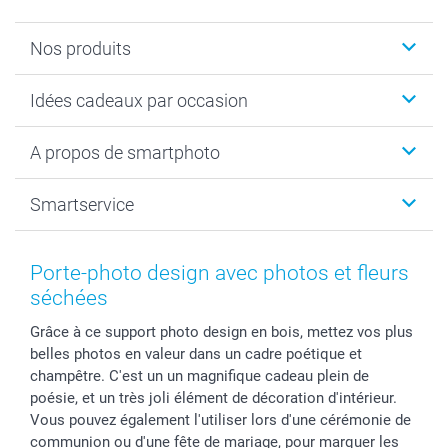
Nos produits
Cadeaux photo
Idées cadeaux par occasion
Calendrier photo & Agenda photo
Livre photo
Noël
A propos de smartphoto
Tirage photo & agrandissement
Anniversaire
Photo sur toile, Poster & Pêle-mêle
Mariage
A propos de smartphoto
Smartservice
Faire-part & Cartes
Naissance & baptême
Plan du site
MyNameBook
Fin d'études
Conditions générales
Contact
Coques smartphone
Fête des Mères
Droit de rétraction
Aide
Porte-photo design avec photos et fleurs
Stickers & Etiquettes
Fête des Pères
Plaintes
smartbonus
séchées
Cadres photo & accessoires déco
Communion
Vie privée
smartfriends
Grâce à ce support photo design en bois, mettez vos plus
Dénicheur d'idées cadeau
Baptême
Gestion des cookies
Livraison
belles photos en valeur dans un cadre poétique et
Toussaint
Tarifs
Modes de paiement
champêtre. C'est un un magnifique cadeau plein de
Rentrée des classes
Partenariats & Influence
Grandes quantités
poésie, et un très joli élément de décoration d'intérieur.
Saint-Valentin
Investisseurs
Statut de ma commande
Vous pouvez également l'utiliser lors d'une cérémonie de
communion ou d'une fête de mariage, pour marquer les
Vacances