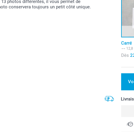
r 13 photos différentes, il vous permet de
hoto conservera toujours un petit côté unique.
Carré
12,8
Dès
2
Vo
Livrai