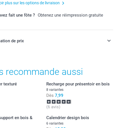
ir plus sur les options de livraison
vez fait une fôte ?
Obtenez une réimpression gratuite
ation de prix
ont en EURO (€), TVA incluse et hors frais de port.
s recommande aussi
r texturé
Recharge pour présentoir en bois
8 variantes
Dès
7,99
(6 avis)
support en bois &
Calendrier design bois
6 variantes