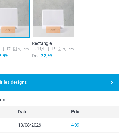
Rectangle
17
14,4
15
9,1 cm
9,1 cm
2,99
Dès
22,99
ir les designs
son
Date
Prix
13/08/2026
4,99