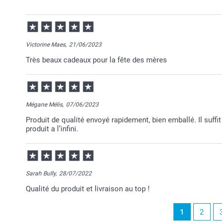
22/09/2023
09:59
Je vous remercie pour votre avis et pour l'intérêt q
Victorine Maes,
21/06/2023
Très beaux cadeaux pour la fête des mères
Merci pour cette évaluation positive.
Nous apprécions toujours de recevoir les avis de nos 
Je vous souhaite une excellente journée.
Mégane Mélis,
07/06/2023
Julie@Smartphoto
Produit de qualité envoyé rapidement, bien emballé. Il suffi
produit a l’infini.
Sarah Bully,
28/07/2022
Qualité du produit et livraison au top !
1
2