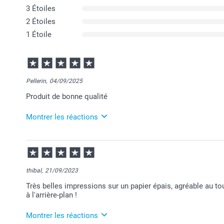
3 Étoiles
2 Étoiles
1 Étoile
Pellerin,
04/09/2025
Produit de bonne qualité
Montrer les réactions
05/09/2025
08:26
Bonjour Emily,
thibal,
21/09/2023
Merci pour votre commande et pour votre retour posit
Très belles impressions sur un papier épais, agréable au t
Je suis heureuse qu'il vous plaise.
à l'arrière-plan !
Je vous souhaite une belle journée.
Cordialement,
Florence@smartphoto
Montrer les réactions