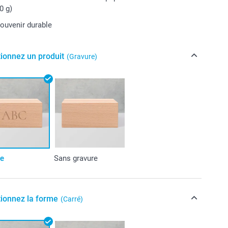
0 g)
souvenir durable
tionnez un produit
(Gravure)
re
Sans gravure
tionnez la forme
(Carré)