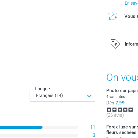
En savo
Vous a
Inform
Tous les prix s
On vou
Langue
Photo sur papie
4 variantes
Dès
7,99
(26 avis)
Forex luxe sur 
11
fleurs séchées
3