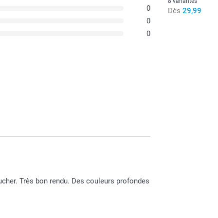
8 variantes
0
Dès
29,99
0
0
if sur votre porte-clé.
oucher. Très bon rendu. Des couleurs profondes