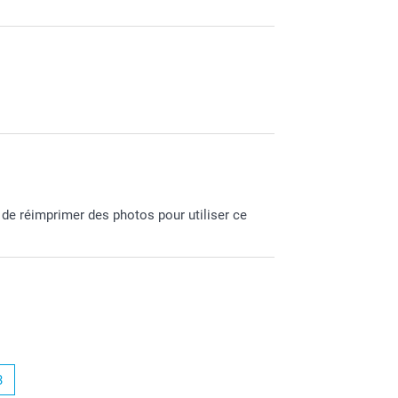
ue vous portez à Smartphoto.
clients :-)
t de réimprimer des photos pour utiliser ce
3