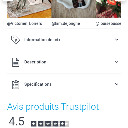
@Victorien_Loriers
@kim.dejonghe
@louisebusse
Information de prix
Tous les prix sont en EURO (€), TVA incluse et hors frais de
Description
port.
Spécifications
Avis produits Trustpilot
4.5