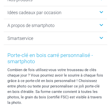
Cadeaux photo
Idées cadeaux par occasion
Calendrier photo & Agenda photo
Livre photo
Noël
A propos de smartphoto
Tirage photo & agrandissement
Anniversaire
Photo sur toile, Poster & Pêle-mêle
Mariage
A propos de smartphoto
Smartservice
Faire-part & Cartes
Naissance & baptême
Plan du site
MyNameBook
Fin d'études
Conditions générales
Contact
Coques smartphone
Fête des Mères
Droit de rétraction
Aide
Porte-clé en bois carré personnalisé -
Stickers & Etiquettes
Fête des Pères
Plaintes
smartbonus
smartphoto
Cadres photo & accessoires déco
Communion
Vie privée
smartfriends
Combien de fois utilisez-vous votre trousseau de clés
Dénicheur d'idées cadeau
Baptême
Gestion des cookies
Livraison
chaque jour ? Vous pourriez avoir le sourire à chaque fois
Toussaint
Tarifs
Modes de paiement
grâce à ce porte-clé en bois personnalisé ! Choisissez
Rentrée des classes
Partenariats & Influence
Grandes quantités
entre photo ou texte pour personnaliser ce joli porte-clé
Saint-Valentin
Investisseurs
Statut de ma commande
en bois d'érable. Sa forme carrée convient à toutes les
photos, le grain du bois (certifié FSC) est visible à travers
Vacances
la photo.