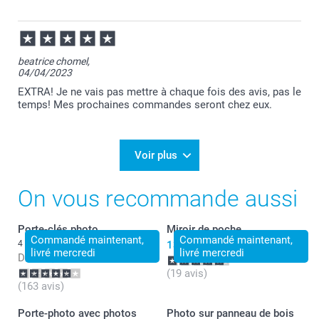
14/07/2023
11:37
Merci pour vos 5 étoiles!
beatrice chomel,
04/04/2023
Bien à vous,
Lucie@smartphoto
EXTRA! Je ne vais pas mettre à chaque fois des avis, pas le
temps! Mes prochaines commandes seront chez eux.
Voir plus
On vous recommande aussi
Porte-clés photo
Miroir de poche
Commandé maintenant,
Commandé maintenant,
4 variantes
13,99
livré mercredi
livré mercredi
Dès
12,49
(19 avis)
(163 avis)
Porte-photo avec photos
Photo sur panneau de bois