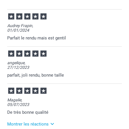
19/11/2024
07:06
Bonjour Caroline,
Audrey Frapin,
01/01/2024
Je vous remercie pour votre commande et je suis
ravie que votre cadeau ait fait plaisir à votre fille.
Parfait le rendu mais est gentil
Je vous souhaite une bonne journée.
Cordialement,
Florence@smartphoto
angelique,
27/12/2023
parfait, joli rendu, bonne taille
Magalie,
05/07/2023
De très bonne qualité
Montrer les réactions