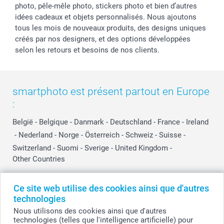
photo, pêle-mêle photo, stickers photo et bien d’autres
idées cadeaux et objets personnalisés. Nous ajoutons
tous les mois de nouveaux produits, des designs uniques
créés par nos designers, et des options développées
selon les retours et besoins de nos clients.
smartphoto est présent partout en Europe
:
België
-
Belgique
-
Danmark
-
Deutschland
-
France
-
Ireland
-
Nederland
-
Norge
-
Österreich
-
Schweiz
-
Suisse
-
Switzerland
-
Suomi
-
Sverige
-
United Kingdom
-
Other Countries
Ce site web utilise des cookies ainsi que d'autres
Tous les prix sont en EURO (€), TVA incluse et hors frais de port.
technologies
Nous utilisons des cookies ainsi que d'autres
technologies (telles que l'intelligence artificielle) pour