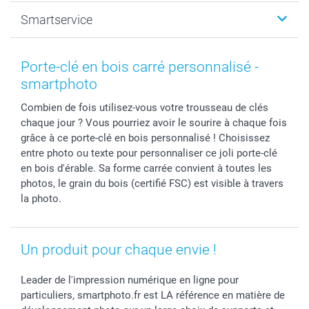
Photo sur toile, Poster & Pêle-mêle
Mariage
A propos de smartphoto
Smartservice
Faire-part & Cartes
Naissance & baptême
Plan du site
MyNameBook
Fin d'études
Conditions générales
Contact
Coques smartphone
Fête des Mères
Droit de rétraction
Aide
Porte-clé en bois carré personnalisé -
Stickers & Etiquettes
Fête des Pères
Plaintes
smartbonus
smartphoto
Cadres photo & accessoires déco
Communion
Vie privée
smartfriends
Combien de fois utilisez-vous votre trousseau de clés
Dénicheur d'idées cadeau
Baptême
Gestion des cookies
Livraison
chaque jour ? Vous pourriez avoir le sourire à chaque fois
Toussaint
Tarifs
Modes de paiement
grâce à ce porte-clé en bois personnalisé ! Choisissez
Rentrée des classes
Partenariats & Influence
Grandes quantités
entre photo ou texte pour personnaliser ce joli porte-clé
Saint-Valentin
Investisseurs
Statut de ma commande
en bois d'érable. Sa forme carrée convient à toutes les
photos, le grain du bois (certifié FSC) est visible à travers
Vacances
la photo.
Un produit pour chaque envie !
Leader de l'impression numérique en ligne pour
particuliers, smartphoto.fr est LA référence en matière de