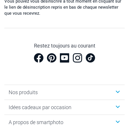
Vous pouvez vous désinscrire à tout moment en cliquant sur
le lien de désinscription repris en bas de chaque newsletter
que vous recevrez.
Restez toujours au courant
Nos produits
Cadeaux photo
Idées cadeaux par occasion
Calendrier photo & Agenda photo
Livre photo
Noël
A propos de smartphoto
Tirage photo & agrandissement
Anniversaire