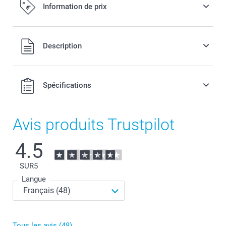
Information de prix
Tous les prix sont en EURO (€), TVA incluse et hors frais de
Description
port.
Spécifications
Avis produits Trustpilot
4.5
SUR
5
Langue
Tous les avis (48)