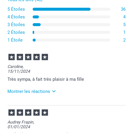
5 Étoiles
36
4 Étoiles
4
3 Étoiles
5
2 Étoiles
1
1 Étoile
2
Caroline,
15/11/2024
Très sympa, à fait très plaisir à ma fille
Montrer les réactions
19/11/2024
07:06
Bonjour Caroline,
Audrey Frapin,
01/01/2024
Je vous remercie pour votre commande et je suis