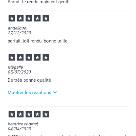
ravie que votre cadeau ait fait plaisir à votre fille.
Parfait le rendu mais est gentil
Je vous souhaite une bonne journée.
Cordialement,
Florence@smartphoto
angelique,
27/12/2023
parfait, joli rendu, bonne taille
Magalie,
05/07/2023
De très bonne qualité
Montrer les réactions
14/07/2023
11:37
Merci pour vos 5 étoiles!
beatrice chomel,
04/04/2023
Bien à vous,
Lucie@smartphoto