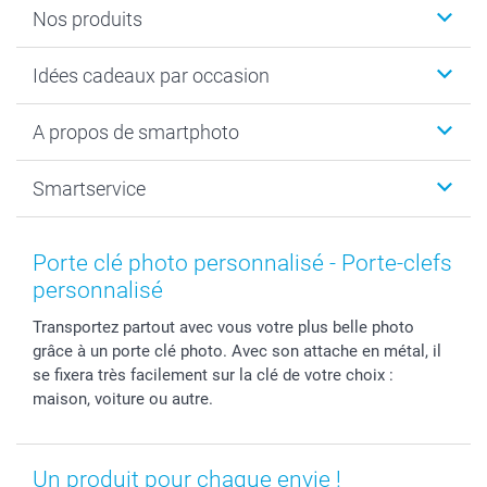
Nos produits
Cadeaux photo
Idées cadeaux par occasion
Calendrier photo & Agenda photo
Livre photo
Noël
A propos de smartphoto
Tirage photo & agrandissement
Anniversaire
Photo sur toile, Poster & Pêle-mêle
Mariage
A propos de smartphoto
Smartservice
Faire-part & Cartes
Naissance & baptême
Plan du site
MyNameBook
Fin d'études
Conditions générales
Contact
Coques smartphone
Fête des Mères
Droit de rétraction
Aide
Porte clé photo personnalisé - Porte-clefs
Stickers & Etiquettes
Fête des Pères
Plaintes
smartbonus
personnalisé
Cadres photo & accessoires déco
Communion
Vie privée
smartfriends
Transportez partout avec vous votre plus belle photo
Dénicheur d'idées cadeau
Baptême
Gestion des cookies
Livraison
grâce à un porte clé photo. Avec son attache en métal, il
Toussaint
Tarifs
Modes de paiement
se fixera très facilement sur la clé de votre choix :
Rentrée des classes
Partenariats & Influence
Grandes quantités
maison, voiture ou autre.
Saint-Valentin
Investisseurs
Statut de ma commande
Vacances
Un produit pour chaque envie !