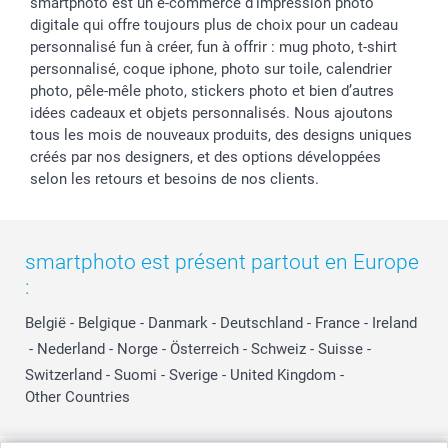
smartphoto est un e-commerce d'impression photo
digitale qui offre toujours plus de choix pour un cadeau
personnalisé fun à créer, fun à offrir : mug photo, t-shirt
personnalisé, coque iphone, photo sur toile, calendrier
photo, pêle-mêle photo, stickers photo et bien d’autres
idées cadeaux et objets personnalisés. Nous ajoutons
tous les mois de nouveaux produits, des designs uniques
créés par nos designers, et des options développées
selon les retours et besoins de nos clients.
smartphoto est présent partout en Europe
:
België
-
Belgique
-
Danmark
-
Deutschland
-
France
-
Ireland
-
Nederland
-
Norge
-
Österreich
-
Schweiz
-
Suisse
-
Switzerland
-
Suomi
-
Sverige
-
United Kingdom
-
Other Countries