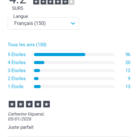
SUR
5
Langue
Tous les avis (150)
Privilégiez une image lumineuse avec un bon contraste,
5 Étoiles
96
idéalement un portrait ou un gros plan qui se détachera
bien du fond.
4 Étoiles
20
Évitez les photos trop chargées en détails ou les
3 Étoiles
12
montages photos qui pourraient devenir illisibles une
fois imprimés en petit format.
2 Étoiles
9
Choisissez une mise en page qui valorise votre photo
1 Étoile
13
selon son format : le modèle hexagonal met en valeur
les portraits, tandis que le rectangle convient
parfaitement aux photos de groupe ou aux paysages.
Pensez à recadrer votre image pour mettre en avant le
sujet principal.
Catherine Viquerat,
05/01/2026
Juste parfait