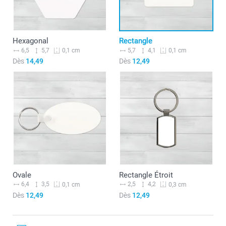
Hexagonal
Rectangle
6,5
5,7
5,7
4,1
0,1 cm
0,1 cm
Dès
14,49
Dès
12,49
Ovale
Rectangle Étroit
6,4
3,5
2,5
4,2
0,1 cm
0,3 cm
Dès
12,49
Dès
12,49