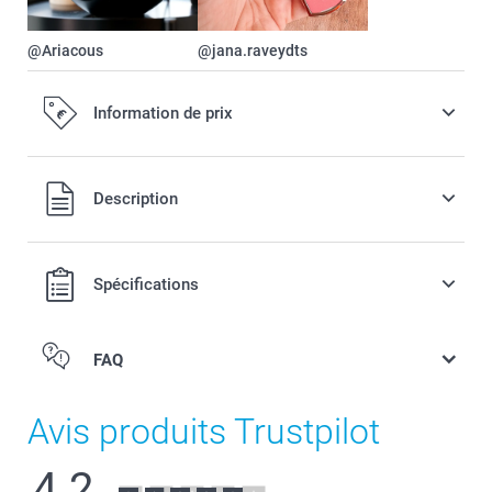
@Ariacous
@jana.raveydts
Information de prix
Tous les prix sont en EURO (€), TVA incluse et hors frais de
Description
port.
Spécifications
FAQ
Avis produits Trustpilot
4.2