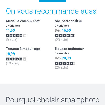
chouette commentaire.
Votre satisfaction est pour nous une priorité.
On vous recommande aussi
Je reste à votre écoute et vous souhaite une belle
journée.
Cordialement,
Médaille chien & chat
Sac personnalisé
Florence@smartphoto
2 variantes
3 variantes
11,99
Dès
16,99
(9 avis)
(23 avis)
Trousse à maquillage
Housse ordinateur
18,99
3 variantes
Dès
20,99
(10 avis)
(26 avis)
Pourquoi choisir
smartphoto