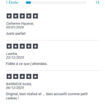
Choisissez une mise en page qui valorise votre photo
1 Étoile
13
selon son format : le modèle hexagonal met en valeur
les portraits, tandis que le rectangle convient
parfaitement aux photos de groupe ou aux paysages.
Pensez à recadrer votre image pour mettre en avant le
sujet principal.
Catherine Viquerat,
05/01/2026
Juste parfait
Laetitia,
23/12/2025
Fidèle à ce que j'attendais.
BARBIEUX André,
06/12/2025
Original, bien réalisé et ... bien accueilli comme petit
cadeau !