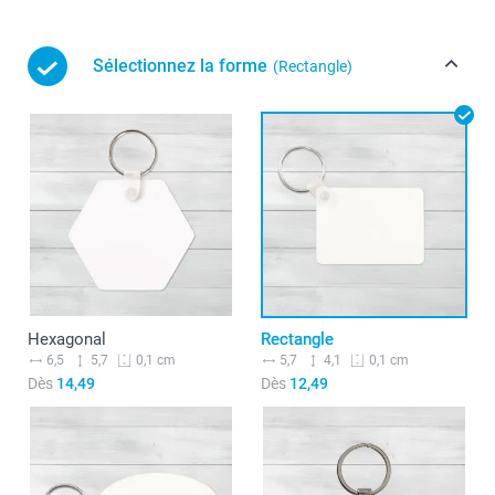
Sélectionnez la forme
(Rectangle)
Hexagonal
Rectangle
6,5
5,7
5,7
4,1
0,1 cm
0,1 cm
Dès
14,49
Dès
12,49