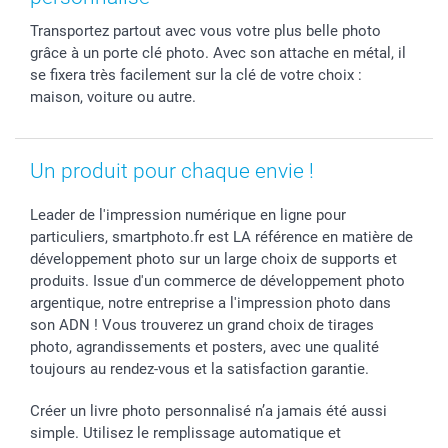
Cadres photo & accessoires déco
Communion
Vie privée
smartfriends
Transportez partout avec vous votre plus belle photo
Dénicheur d'idées cadeau
Baptême
Gestion des cookies
Livraison
grâce à un porte clé photo. Avec son attache en métal, il
Toussaint
Tarifs
Modes de paiement
se fixera très facilement sur la clé de votre choix :
Rentrée des classes
Partenariats & Influence
Grandes quantités
maison, voiture ou autre.
Saint-Valentin
Investisseurs
Statut de ma commande
Vacances
Un produit pour chaque envie !
Leader de l'impression numérique en ligne pour
particuliers, smartphoto.fr est LA référence en matière de
développement photo sur un large choix de supports et
produits. Issue d'un commerce de développement photo
argentique, notre entreprise a l'impression photo dans
son ADN ! Vous trouverez un grand choix de tirages
photo, agrandissements et posters, avec une qualité
toujours au rendez-vous et la satisfaction garantie.
Créer un livre photo personnalisé n’a jamais été aussi
simple. Utilisez le remplissage automatique et