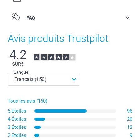
FAQ
Avis produits Trustpilot
4.2
SUR
5
Langue
Tous les avis (150)
Privilégiez une image lumineuse avec un bon contraste,
5 Étoiles
96
idéalement un portrait ou un gros plan qui se détachera
bien du fond.
4 Étoiles
20
Évitez les photos trop chargées en détails ou les
3 Étoiles
12
montages photos qui pourraient devenir illisibles une
fois imprimés en petit format.
2 Étoiles
9