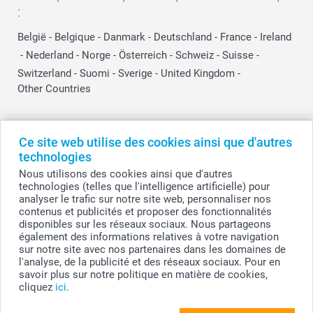
:
België
-
Belgique
-
Danmark
-
Deutschland
-
France
-
Ireland
-
Nederland
-
Norge
-
Österreich
-
Schweiz
-
Suisse
-
Switzerland
-
Suomi
-
Sverige
-
United Kingdom
-
Other Countries
Tous les prix sont en EURO (€), TVA incluse et hors frais de port.
Ce site web utilise des cookies ainsi que d'autres
technologies
Nous utilisons des cookies ainsi que d'autres
technologies (telles que l'intelligence artificielle) pour
© smartphoto group. Tous droits réservés
analyser le trafic sur notre site web, personnaliser nos
smartphoto group SA.
Siège social : Kwatrechtsteenweg 160, 9230 Wetteren, Belgique
contenus et publicités et proposer des fonctionnalités
Numéro de TVA BE 0405.706.755
disponibles sur les réseaux sociaux. Nous partageons
Numéro d'entreprise 0405.706.755.
également des informations relatives à votre navigation
Coordonnées bancaires: IBAN BE71 2850 2711 5569 - BIC: GEBABEBB
sur notre site avec nos partenaires dans les domaines de
l'analyse, de la publicité et des réseaux sociaux. Pour en
savoir plus sur notre politique en matière de cookies,
cliquez
ici
.
Personnalisez votre Porte-clés photo alu
rectangulaire