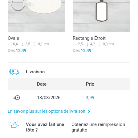
Ovale
Rectangle Étroit
6,4
3,5
2,5
4,2
0,1 cm
0,3 cm
Dès
12,49
Dès
12,49
Livraison
Date
Prix
13/08/2026
4,99
En savoir plus sur les options de livraison
Vous avez fait une
Obtenez une réimpression
fôte ?
gratuite