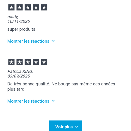
mady,
10/11/2025
super produits
Montrer les réactions
13/11/2025
07:34
Bonjour Madeleine,
Patricia KING,
03/09/2025
Je vous remercie pour votre commande et je suis
ravie d'apprendre que vous appréciez nos porte-clé.
De très bonne qualité. Ne bouge pas même des années
Je vous souhaite de passer une agréable journée.
plus tard
Cordialement,
Florence@smartphoto
Montrer les réactions
04/09/2025
08:15
Merci Patricia pour votre commande et pour votre
Voir plus