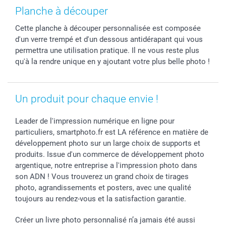
Coques smartphone
Fête des Mères
Droit de rétraction
Aide
Planche à découper
Stickers & Etiquettes
Fête des Pères
Plaintes
smartbonus
Cette planche à découper personnalisée est composée
Cadres photo & accessoires déco
Communion
Vie privée
smartfriends
d'un verre trempé et d'un dessous antidérapant qui vous
Dénicheur d'idées cadeau
Baptême
Gestion des cookies
Livraison
permettra une utilisation pratique. Il ne vous reste plus
Toussaint
Tarifs
Modes de paiement
qu'à la rendre unique en y ajoutant votre plus belle photo !
Rentrée des classes
Partenariats & Influence
Grandes quantités
Saint-Valentin
Investisseurs
Statut de ma commande
Un produit pour chaque envie !
Vacances
Leader de l'impression numérique en ligne pour
particuliers, smartphoto.fr est LA référence en matière de
développement photo sur un large choix de supports et
produits. Issue d'un commerce de développement photo
argentique, notre entreprise a l'impression photo dans
son ADN ! Vous trouverez un grand choix de tirages
photo, agrandissements et posters, avec une qualité
toujours au rendez-vous et la satisfaction garantie.
Créer un livre photo personnalisé n’a jamais été aussi