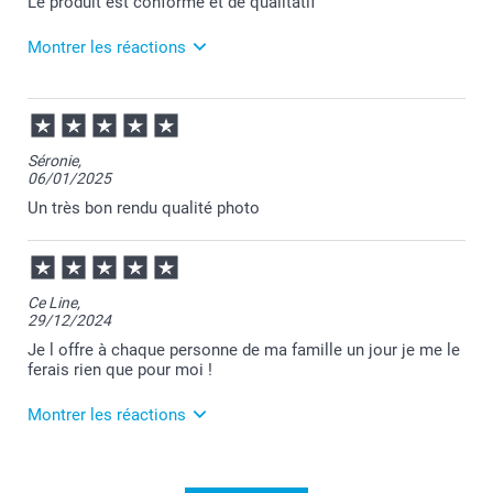
Le produit est conforme et de qualitatif
Merci pour votre confiance en nos services.
Je vous souhaite une belle journée.
Montrer les réactions
Cordialement,
Florence,
23/07/2025
14:22
Merci Audrey pour ce chouette commentaire!
Séronie,
06/01/2025
Je suis ravie de savoir que votre produit vous
apporte satisfaction :-)
Un très bon rendu qualité photo
Revenez nous voir bientôt.
Bien à vous,
Julie@Smartphoto
Ce Line,
29/12/2024
Je l offre à chaque personne de ma famille un jour je me le
ferais rien que pour moi !
Montrer les réactions
05/02/2025
12:27