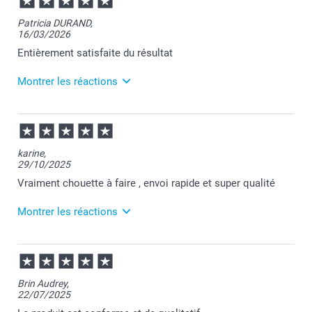
Patricia DURAND,
16/03/2026
Entièrement satisfaite du résultat
Montrer les réactions
17/03/2026
09:03
Merci pour votre commande Patricia et je suis ravie
karine,
d'apprendre votre satisfaction.
29/10/2025
Je vous souhaite de passer une agréable journée.
Cordialement,
Vraiment chouette à faire , envoi rapide et super qualité
Florence@smartphoto
Montrer les réactions
30/10/2025
12:07
Bonjour Karine,
Brin Audrey,
22/07/2025
Je vous remercie pour votre commande et votre avis
fait plaisir à lire.