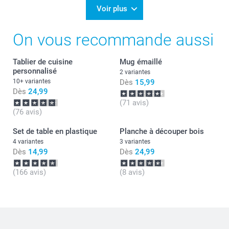
Merci Céline pour votre commande et oui pourquoi
Voir plus
pas, faites vous plaisir! Nos planches à découper
sont très belles c'est vrai...
On vous recommande aussi
Passez une belle journée.
Cordialement,
Florence@smartphoto
Tablier de cuisine
Mug émaillé
personnalisé
2 variantes
10+ variantes
Dès
15,99
Dès
24,99
(71 avis)
(76 avis)
Set de table en plastique
Planche à découper bois
4 variantes
3 variantes
Dès
14,99
Dès
24,99
(166 avis)
(8 avis)