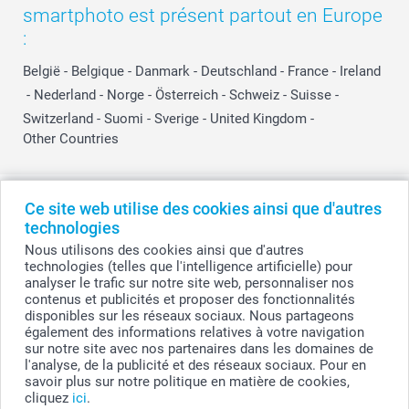
smartphoto est présent partout en Europe
:
België
-
Belgique
-
Danmark
-
Deutschland
-
France
-
Ireland
-
Nederland
-
Norge
-
Österreich
-
Schweiz
-
Suisse
-
Switzerland
-
Suomi
-
Sverige
-
United Kingdom
-
Other Countries
Tous les prix sont en EURO (€), TVA incluse et hors frais de port.
Ce site web utilise des cookies ainsi que d'autres
technologies
Nous utilisons des cookies ainsi que d'autres
technologies (telles que l'intelligence artificielle) pour
© smartphoto group. Tous droits réservés
analyser le trafic sur notre site web, personnaliser nos
smartphoto group SA.
Siège social : Kwatrechtsteenweg 160, 9230 Wetteren, Belgique
contenus et publicités et proposer des fonctionnalités
Numéro de TVA BE 0405.706.755
disponibles sur les réseaux sociaux. Nous partageons
Numéro d'entreprise 0405.706.755.
également des informations relatives à votre navigation
Coordonnées bancaires: IBAN BE71 2850 2711 5569 - BIC: GEBABEBB
sur notre site avec nos partenaires dans les domaines de
l'analyse, de la publicité et des réseaux sociaux. Pour en
savoir plus sur notre politique en matière de cookies,
cliquez
ici
.