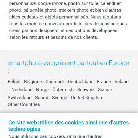
personnalisé, coque iphone, photo sur toile, calendrier
photo, pêle-mêle photo, stickers photo et bien d’autres
idées cadeaux et objets personnalisés. Nous ajoutons
tous les mois de nouveaux produits, des designs uniques
créés par nos designers, et des options développées
selon les retours et besoins de nos clients.
smartphoto est présent partout en Europe
:
België
-
Belgique
-
Danmark
-
Deutschland
-
France
-
Ireland
-
Nederland
-
Norge
-
Österreich
-
Schweiz
-
Suisse
-
Switzerland
-
Suomi
-
Sverige
-
United Kingdom
-
Other Countries
Ce site web utilise des cookies ainsi que d'autres
Tous les prix sont en EURO (€), TVA incluse et hors frais de port.
technologies
Nous utilisons des cookies ainsi que d'autres