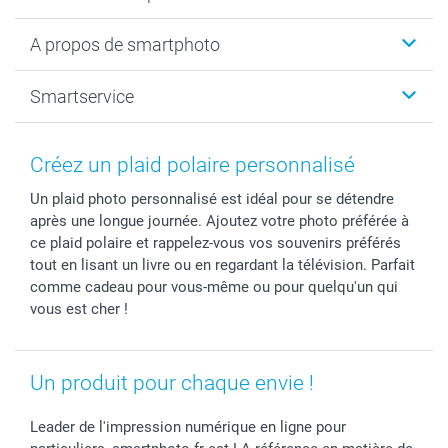
Calendrier photo & Agenda photo
Livre photo
Noël
A propos de smartphoto
Tirage photo & agrandissement
Anniversaire
Photo sur toile, Poster & Pêle-mêle
Mariage
A propos de smartphoto
Smartservice
Faire-part & Cartes
Naissance & baptême
Plan du site
MyNameBook
Fin d'études
Conditions générales
Contact
Coques smartphone
Fête des Mères
Droit de rétraction
Aide
Créez un plaid polaire personnalisé
Stickers & Etiquettes
Fête des Pères
Plaintes
smartbonus
Un plaid photo personnalisé est idéal pour se détendre
Cadres photo & accessoires déco
Communion
Vie privée
smartfriends
après une longue journée. Ajoutez votre photo préférée à
Dénicheur d'idées cadeau
Baptême
Gestion des cookies
Livraison
ce plaid polaire et rappelez-vous vos souvenirs préférés
Toussaint
Tarifs
Modes de paiement
tout en lisant un livre ou en regardant la télévision. Parfait
Rentrée des classes
Partenariats & Influence
Grandes quantités
comme cadeau pour vous-même ou pour quelqu'un qui
vous est cher !
Saint-Valentin
Investisseurs
Statut de ma commande
Vacances
Un produit pour chaque envie !
Leader de l'impression numérique en ligne pour