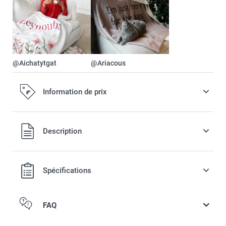
@Aichatytgat
@Ariacous
Information de prix
Tous les prix sont en EURO (€), TVA incluse et hors frais de
Description
port.
Spécifications
FAQ