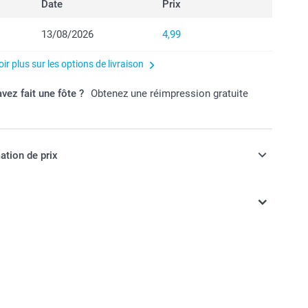
Date
Prix
13/08/2026
4,99
ir plus sur les options de livraison
vez fait une fôte ?
Obtenez une réimpression gratuite
ation de prix
ont en EURO (€), TVA incluse et hors frais de port.