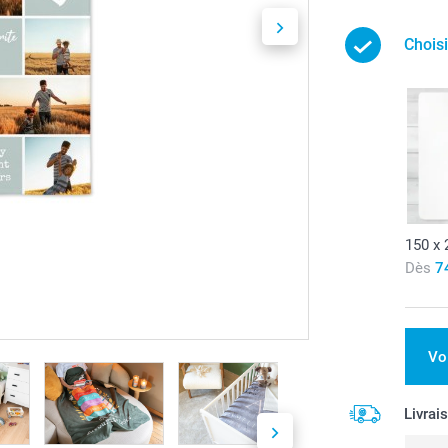
Chois
150 x
Dès
7
Vo
Livrai