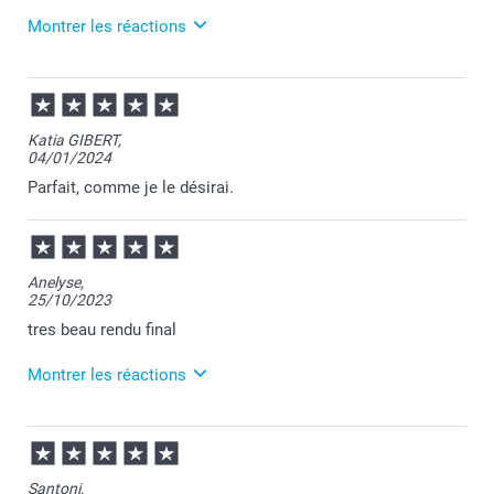
Montrer les réactions
Bien à vous,
Julie@Smartphoto
12/03/2025
09:37
Merci Maxime pour cette évaluation positive et de
Katia GIBERT,
nous avoir partagé votre ressenti!
04/01/2024
Celui-ci ne fait que renforcer notre conviction qu'il
Parfait, comme je le désirai.
est essentiel de prendre soin de la qualité de nos
produits :-)
Nous espérons avoir le plaisir de vous donner
encore satisfaction tout prochainement !
Anelyse,
25/10/2023
Revenez nous voir bientôt.
tres beau rendu final
Montrer les réactions
Cordialement,
Julie@Smartphoto
25/10/2023
11:19
Merci Anelyse pour ce chouette commentaire!
Santoni,