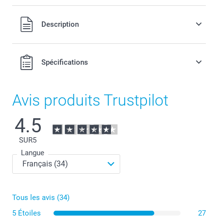
Tous les prix sont en EURO (€), TVA incluse et hors frais de
Description
port.
Spécifications
Avis produits Trustpilot
4.5
SUR
5
Langue
Tous les avis (34)
5 Étoiles
27