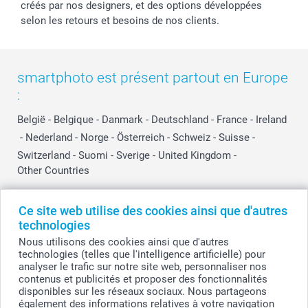
créés par nos designers, et des options développées
selon les retours et besoins de nos clients.
smartphoto est présent partout en Europe
:
België
-
Belgique
-
Danmark
-
Deutschland
-
France
-
Ireland
-
Nederland
-
Norge
-
Österreich
-
Schweiz
-
Suisse
-
Switzerland
-
Suomi
-
Sverige
-
United Kingdom
-
Other Countries
Ce site web utilise des cookies ainsi que d'autres
Tous les prix sont en EURO (€), TVA incluse et hors frais de port.
technologies
Nous utilisons des cookies ainsi que d'autres
technologies (telles que l'intelligence artificielle) pour
analyser le trafic sur notre site web, personnaliser nos
© smartphoto group. Tous droits réservés
contenus et publicités et proposer des fonctionnalités
smartphoto group SA.
Siège social : Kwatrechtsteenweg 160, 9230 Wetteren, Belgique
disponibles sur les réseaux sociaux. Nous partageons
Numéro de TVA BE 0405.706.755
également des informations relatives à votre navigation