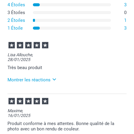
4 Étoiles
3
3 Étoiles
0
2 Étoiles
1
1 Étoile
3
Lisa Allouche,
28/01/2025
Très beau produit
Montrer les réactions
11/03/2025
12:22
Bonjour Lisa,
Maxime,
16/01/2025
Je suis ravie de savoir que votre produit vous
apporte satisfaction :-)
Produit conforme à mes attentes. Bonne qualité de la
photo avec un bon rendu de couleur.
Revenez nous voir bientôt.