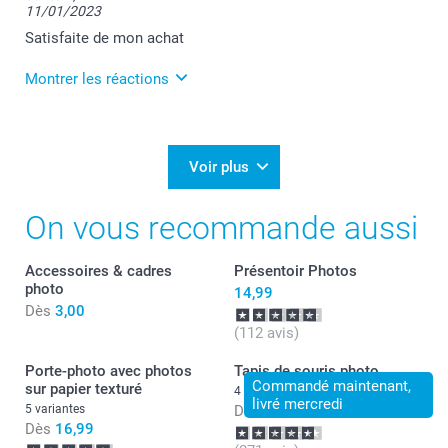
11/01/2023
Je suis ravie de savoir que tout soit conforme à vos
attentes :-)
Satisfaite de mon achat
Je vous souhaite une bonne journée.
Montrer les réactions
Julie@Smartphoto
13/01/2023
10:36
Bonjour laetitia,
Voir plus
Je vous remercie pour votre commande.
On vous recommande aussi
Je suis heureuse d'apprendre votre satisfaction cela
fait plaisir.
Au plaisir de vous retrouver pour d'autres créations !
Accessoires & cadres
Présentoir Photos
Bonne journée
photo
Florence @smartphoto
14,99
Dès
3,00
(112 avis)
Porte-photo avec photos
Tapis de souris photo
Commandé maintenant,
sur papier texturé
4 variantes
livré mercredi
5 variantes
Dès
13,49
Dès
16,99