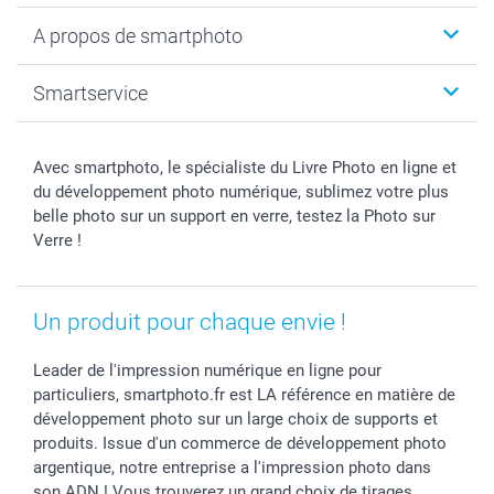
Livre photo
Noël
A propos de smartphoto
Tirage photo & agrandissement
Anniversaire
Photo sur toile, Poster & Pêle-mêle
Mariage
A propos de smartphoto
Smartservice
Faire-part & Cartes
Naissance & baptême
Plan du site
MyNameBook
Fin d'études
Conditions générales
Contact
Coques smartphone
Fête des Mères
Droit de rétraction
Aide
Avec smartphoto, le spécialiste du Livre Photo en ligne et
Stickers & Etiquettes
Fête des Pères
Plaintes
smartbonus
du développement photo numérique, sublimez votre plus
Cadres photo & accessoires déco
Communion
Vie privée
smartfriends
belle photo sur un support en verre, testez la Photo sur
Verre !
Dénicheur d'idées cadeau
Baptême
Gestion des cookies
Livraison
Toussaint
Tarifs
Modes de paiement
Rentrée des classes
Partenariats & Influence
Grandes quantités
Un produit pour chaque envie !
Saint-Valentin
Investisseurs
Statut de ma commande
Vacances
Leader de l'impression numérique en ligne pour
particuliers, smartphoto.fr est LA référence en matière de
développement photo sur un large choix de supports et
produits. Issue d'un commerce de développement photo
argentique, notre entreprise a l'impression photo dans
son ADN ! Vous trouverez un grand choix de tirages