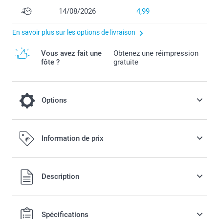
14/08/2026
4,99
En savoir plus sur les options de livraison
Vous avez fait une
Obtenez une réimpression
fôte ?
gratuite
Options
Ajoutez une tirelire Miffy à votre
Information de prix
commande
14,99 / pièce
Tous les prix sont en EURO (€), TVA incluse et hors frais de
Description
port.
Tirelire Miffy originale disponible en 3 couleurs
A utiliser en décoration dans la chambre de bébé
Spécifications