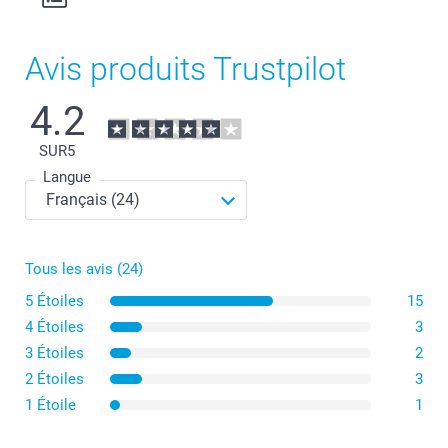
Matériau : PVC incassable, anti-poussière, facile à
nettoyer et sans phtalates
Dimensions : 12 cm (haut) x 6 cm (diamètre)
Avis produits Trustpilot
4.2
SUR
5
Langue
Tous les avis (24)
5 Étoiles
15
4 Étoiles
3
3 Étoiles
2
2 Étoiles
3
1 Étoile
1