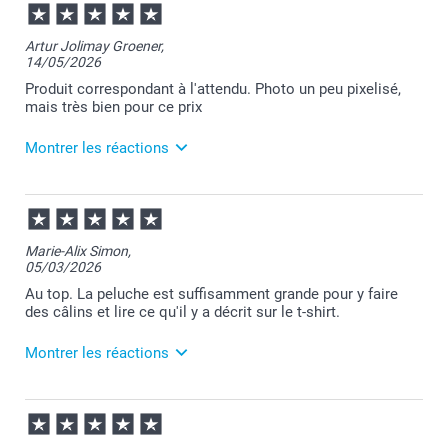
Artur Jolimay Groener,
14/05/2026
Produit correspondant à l'attendu. Photo un peu pixelisé,
mais très bien pour ce prix
Montrer les réactions
21/05/2026
08:15
Merci Artur pour votre commande et pour votre
Marie-Alix Simon,
message.
05/03/2026
N'hésitez pas à nous contacter depuis le site si vous
rencontrez un souci avec une impression.
Au top. La peluche est suffisamment grande pour y faire
Nous restons à votre écoute et je vous souhaite une
des câlins et lire ce qu'il y a décrit sur le t-shirt.
belle journée.
Cordialement,
Montrer les réactions
Florence@smartphoto
06/03/2026
14:01
Nous vous remercions sincèrement pour votre