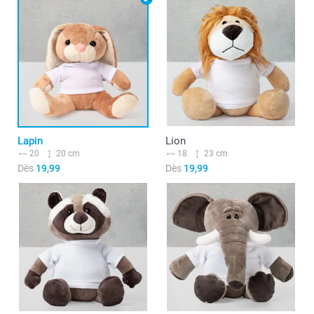
Lapin
Lion
20
20 cm
18
23 cm
Dès
19,99
Dès
19,99