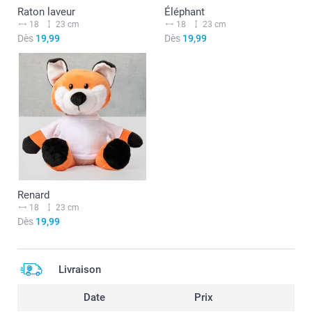
Raton laveur
Éléphant
18
23 cm
18
23 cm
Dès
19,99
Dès
19,99
Renard
18
23 cm
Dès
19,99
Livraison
Date
Prix