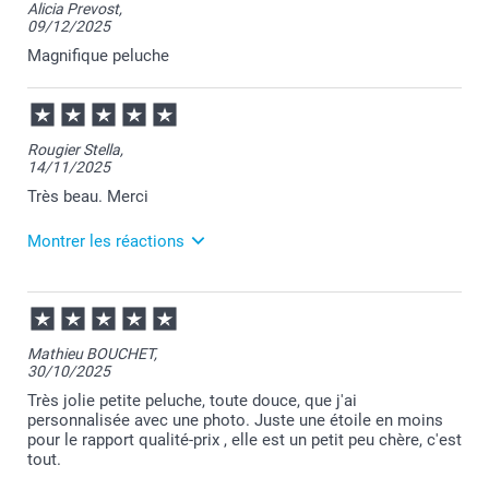
Alicia Prevost,
appréciation positive et sommes heureux que votre
09/12/2025
expérience ait répondu à vos attentes Marie-Alix.
Nous restons à votre entière disposition,
Magnifique peluche
Laila@Smartphoto
Rougier Stella,
14/11/2025
Très beau. Merci
Montrer les réactions
19/11/2025
09:04
Merci Stella pour ce chouette commentaire!
Mathieu BOUCHET,
30/10/2025
Je suis ravie de savoir que votre produit vous
apporte satisfaction :-)
Très jolie petite peluche, toute douce, que j'ai
personnalisée avec une photo. Juste une étoile en moins
Revenez nous voir bientôt.
pour le rapport qualité-prix , elle est un petit peu chère, c'est
tout.
Bien à vous,