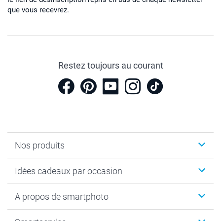
que vous recevrez.
Restez toujours au courant
Nos produits
Cadeaux photo
Idées cadeaux par occasion
Calendrier photo & Agenda photo
Livre photo
Noël
A propos de smartphoto
Tirage photo & agrandissement
Anniversaire
Photo sur toile, Poster & Pêle-mêle
Mariage
A propos de smartphoto