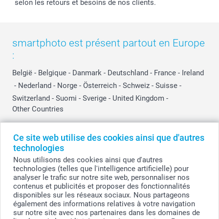
selon les retours et besoins de nos clients.
smartphoto est présent partout en Europe
:
België
-
Belgique
-
Danmark
-
Deutschland
-
France
-
Ireland
-
Nederland
-
Norge
-
Österreich
-
Schweiz
-
Suisse
-
Switzerland
-
Suomi
-
Sverige
-
United Kingdom
-
Other Countries
Ce site web utilise des cookies ainsi que d'autres
Tous les prix sont en EURO (€), TVA incluse et hors frais de port.
technologies
Nous utilisons des cookies ainsi que d'autres
technologies (telles que l'intelligence artificielle) pour
analyser le trafic sur notre site web, personnaliser nos
© smartphoto group. Tous droits réservés
contenus et publicités et proposer des fonctionnalités
smartphoto group SA.
Siège social : Kwatrechtsteenweg 160, 9230 Wetteren, Belgique
disponibles sur les réseaux sociaux. Nous partageons
Numéro de TVA BE 0405.706.755
également des informations relatives à votre navigation
Numéro d'entreprise 0405.706.755.
sur notre site avec nos partenaires dans les domaines de
Coordonnées bancaires: IBAN BE71 2850 2711 5569 - BIC: GEBABEBB