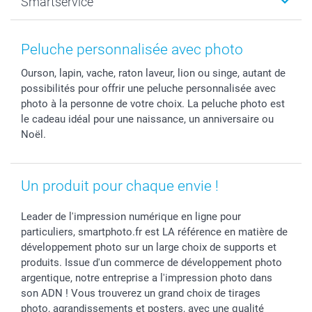
Smartservice
Faire-part & Cartes
Naissance & baptême
Plan du site
MyNameBook
Fin d'études
Conditions générales
Contact
Coques smartphone
Fête des Mères
Droit de rétraction
Aide
Peluche personnalisée avec photo
Stickers & Etiquettes
Fête des Pères
Plaintes
smartbonus
Ourson, lapin, vache, raton laveur, lion ou singe, autant de
Cadres photo & accessoires déco
Communion
Vie privée
smartfriends
possibilités pour offrir une peluche personnalisée avec
Dénicheur d'idées cadeau
Baptême
Gestion des cookies
Livraison
photo à la personne de votre choix. La peluche photo est
Toussaint
Tarifs
Modes de paiement
le cadeau idéal pour une naissance, un anniversaire ou
Rentrée des classes
Partenariats & Influence
Grandes quantités
Noël.
Saint-Valentin
Investisseurs
Statut de ma commande
Vacances
Un produit pour chaque envie !
Leader de l'impression numérique en ligne pour
particuliers, smartphoto.fr est LA référence en matière de
développement photo sur un large choix de supports et
produits. Issue d'un commerce de développement photo
argentique, notre entreprise a l'impression photo dans
son ADN ! Vous trouverez un grand choix de tirages
photo, agrandissements et posters, avec une qualité