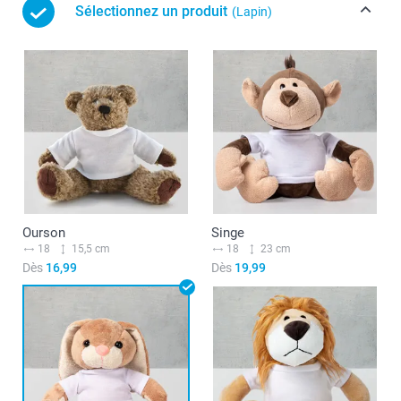
Sélectionnez un produit
(Lapin)
Ourson
Singe
18
15,5 cm
18
23 cm
Dès
16,99
Dès
19,99