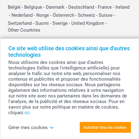
België
-
Belgique
-
Danmark
-
Deutschland
-
France
-
Ireland
-
Nederland
-
Norge
-
Österreich
-
Schweiz
-
Suisse
-
Switzerland
-
Suomi
-
Sverige
-
United Kingdom
-
Other Countries
Ce site web utilise des cookies ainsi que d'autres
Tous les prix sont en EURO (€), TVA incluse et hors frais de port.
technologies
Nous utilisons des cookies ainsi que d'autres
technologies (telles que l'intelligence artificielle) pour
analyser le trafic sur notre site web, personnaliser nos
© smartphoto group. Tous droits réservés
contenus et publicités et proposer des fonctionnalités
smartphoto group SA.
Siège social : Kwatrechtsteenweg 160, 9230 Wetteren, Belgique
disponibles sur les réseaux sociaux. Nous partageons
Numéro de TVA BE 0405.706.755
également des informations relatives à votre navigation
Numéro d'entreprise 0405.706.755.
sur notre site avec nos partenaires dans les domaines de
Coordonnées bancaires: IBAN BE71 2850 2711 5569 - BIC: GEBABEBB
l'analyse, de la publicité et des réseaux sociaux. Pour en
savoir plus sur notre politique en matière de cookies,
cliquez
ici
.
Personnalisez votre Lapin en peluche
Gérer mes cookies
Autoriser tous les cookies