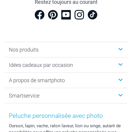
Restez toujours au courant
Nos produits
Cadeaux photo
Idées cadeaux par occasion
Calendrier photo & Agenda photo
Livre photo
Noël
A propos de smartphoto
Tirage photo & agrandissement
Anniversaire
Photo sur toile, Poster & Pêle-mêle
Mariage
A propos de smartphoto
Smartservice
Faire-part & Cartes
Naissance & baptême
Plan du site
MyNameBook
Fin d'études
Conditions générales
Contact
Coques smartphone
Fête des Mères
Droit de rétraction
Aide
Peluche personnalisée avec photo
Stickers & Etiquettes
Fête des Pères
Plaintes
smartbonus
Ourson, lapin, vache, raton laveur, lion ou singe, autant de
Cadres photo & accessoires déco
Communion
Vie privée
smartfriends