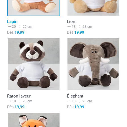
Lapin
Lion
20
20 cm
18
23 cm
Dès
19,99
Dès
19,99
Raton laveur
Éléphant
18
23 cm
18
23 cm
Dès
19,99
Dès
19,99