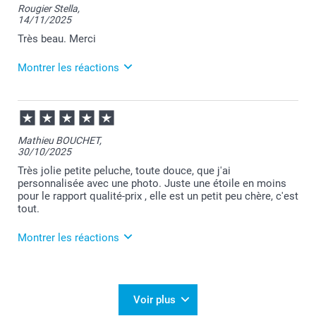
Rougier Stella,
14/11/2025
Très beau. Merci
Montrer les réactions
19/11/2025
09:04
Merci Stella pour ce chouette commentaire!
Mathieu BOUCHET,
30/10/2025
Je suis ravie de savoir que votre produit vous
apporte satisfaction :-)
Très jolie petite peluche, toute douce, que j'ai
personnalisée avec une photo. Juste une étoile en moins
Revenez nous voir bientôt.
pour le rapport qualité-prix , elle est un petit peu chère, c'est
tout.
Bien à vous,
Julie@Smartphoto
Montrer les réactions
31/10/2025
11:51
Bonjour,
Voir plus