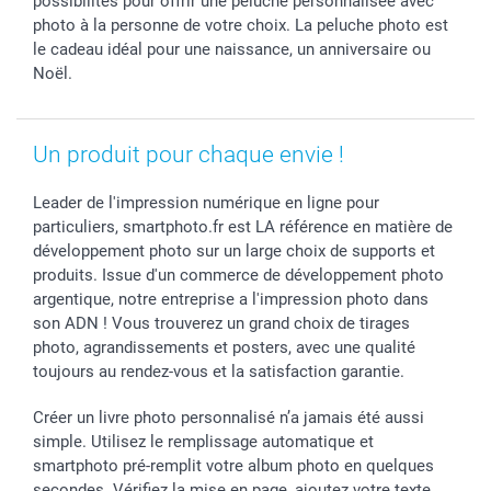
possibilités pour offrir une peluche personnalisée avec
Dénicheur d'idées cadeau
Baptême
Gestion des cookies
Livraison
photo à la personne de votre choix. La peluche photo est
Toussaint
Tarifs
Modes de paiement
le cadeau idéal pour une naissance, un anniversaire ou
Rentrée des classes
Partenariats & Influence
Grandes quantités
Noël.
Saint-Valentin
Investisseurs
Statut de ma commande
Vacances
Un produit pour chaque envie !
Leader de l'impression numérique en ligne pour
particuliers, smartphoto.fr est LA référence en matière de
développement photo sur un large choix de supports et
produits. Issue d'un commerce de développement photo
argentique, notre entreprise a l'impression photo dans
son ADN ! Vous trouverez un grand choix de tirages
photo, agrandissements et posters, avec une qualité
toujours au rendez-vous et la satisfaction garantie.
Créer un livre photo personnalisé n’a jamais été aussi
simple. Utilisez le remplissage automatique et
smartphoto pré-remplit votre album photo en quelques
secondes. Vérifiez la mise en page, ajoutez votre texte,