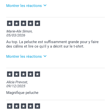
Montrer les réactions
21/05/2026
08:15
Merci Artur pour votre commande et pour votre
Marie-Alix Simon,
message.
05/03/2026
N'hésitez pas à nous contacter depuis le site si vous
rencontrez un souci avec une impression.
Au top. La peluche est suffisamment grande pour y faire
Nous restons à votre écoute et je vous souhaite une
des câlins et lire ce qu'il y a décrit sur le t-shirt.
belle journée.
Cordialement,
Montrer les réactions
Florence@smartphoto
06/03/2026
14:01
Nous vous remercions sincèrement pour votre
Alicia Prevost,
appréciation positive et sommes heureux que votre
09/12/2025
expérience ait répondu à vos attentes Marie-Alix.
Nous restons à votre entière disposition,
Magnifique peluche
Laila@Smartphoto