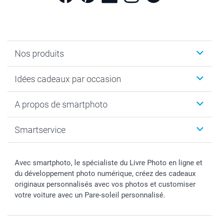
Nos produits
Cadeaux photo
Idées cadeaux par occasion
Calendrier photo & Agenda photo
Livre photo
Noël
A propos de smartphoto
Tirage photo & agrandissement
Anniversaire
Photo sur toile, Poster & Pêle-mêle
Mariage
A propos de smartphoto
Smartservice
Faire-part & Cartes
Naissance & baptême
Plan du site
MyNameBook
Fin d'études
Conditions générales
Contact
Coques smartphone
Fête des Mères
Droit de rétraction
Aide
Avec smartphoto, le spécialiste du Livre Photo en ligne et
Stickers & Etiquettes
Fête des Pères
Plaintes
smartbonus
du développement photo numérique, créez des cadeaux
Cadres photo & accessoires déco
Communion
Vie privée
smartfriends
originaux personnalisés avec vos photos et customiser
votre voiture avec un Pare-soleil personnalisé.
Dénicheur d'idées cadeau
Baptême
Gestion des cookies
Livraison
Toussaint
Tarifs
Modes de paiement