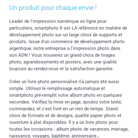
Rentrée des classes
Partenariats & Influence
Grandes quantités
Un produit pour chaque envie !
Saint-Valentin
Investisseurs
Statut de ma commande
Vacances
Leader de l'impression numérique en ligne pour
particuliers, smartphoto.fr est LA référence en matière de
développement photo sur un large choix de supports et
produits. Issue d'un commerce de développement photo
argentique, notre entreprise a l'impression photo dans
son ADN ! Vous trouverez un grand choix de tirages
photo, agrandissements et posters, avec une qualité
toujours au rendez-vous et la satisfaction garantie.
Créer un livre photo personnalisé n’a jamais été aussi
simple. Utilisez le remplissage automatique et
smartphoto pré-remplit votre album photo en quelques
secondes. Vérifiez la mise en page, ajoutez votre texte,
commandez, et c'est livré en un rien de temps. Grand
choix de formats et de designs, qualité papier photo et
ouverture à plat disponibles. Il y a un livre photo pour
toutes les occasions : album photo de vacances, mariage,
naissance, voyages, baptême, anniversaire…