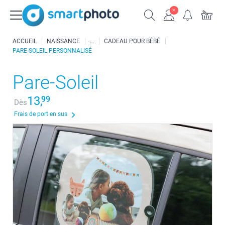
ACCUEIL
NAISSANCE
CADEAU POUR BÉBÉ
PARE-SOLEIL PERSONNALISÉ
Pare-Soleil
13,
99
Dès
Frais de port en sus